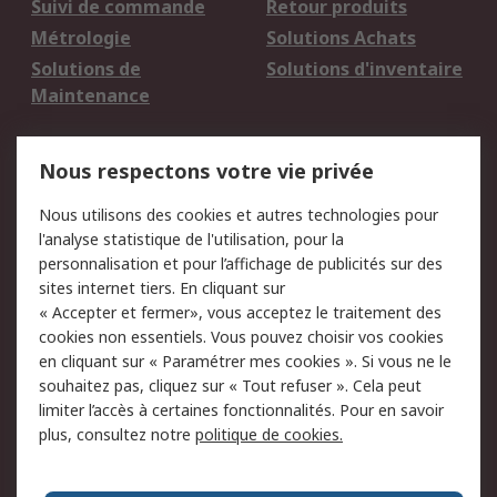
Suivi de commande
Retour produits
Métrologie
Solutions Achats
Solutions de
Solutions d'inventaire
Maintenance
Mentions Légales
Nous respectons votre vie privée
Conditions d'utilisation
Politique de cookies
Nous utilisons des cookies et autres technologies pour
du site
l'analyse statistique de l'utilisation, pour la
Politique de protection
Sécurité des E-mails
personnalisation et pour l’affichage de publicités sur des
des données - Mise à
sites internet tiers. En cliquant sur
jour
« Accepter et fermer», vous acceptez le traitement des
Conditions générales
Politique anti-
cookies non essentiels. Vous pouvez choisir vos cookies
de vente
corruption
en cliquant sur « Paramétrer mes cookies ». Si vous ne le
souhaitez pas, cliquez sur « Tout refuser ». Cela peut
Campagnes marketing
limiter l’accès à certaines fonctionnalités. Pour en savoir
plus, consultez notre
politique de cookies.
A propos de RS
A propos de RS France
Evénements