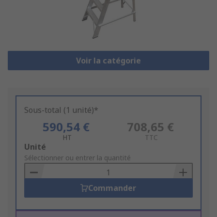
Voir la catégorie
Sous-total (1 unité)*
590,54 €
708,65 €
HT
TTC
Add
Unité
to
Sélectionner ou entrer la quantité
Basket
Commander