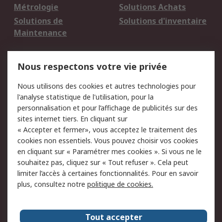
Métrologie
Solutions Achats
Solutions de
Solutions d'inventaire
Maintenance
Mentions Légales
Nous respectons votre vie privée
Conditions d'utilisation
Politique de cookies
Nous utilisons des cookies et autres technologies pour
du site
l'analyse statistique de l'utilisation, pour la
Politique de protection
Sécurité des E-mails
personnalisation et pour l’affichage de publicités sur des
des données - Mise à
sites internet tiers. En cliquant sur
jour
« Accepter et fermer», vous acceptez le traitement des
Conditions générales
Politique anti-
cookies non essentiels. Vous pouvez choisir vos cookies
de vente
corruption
en cliquant sur « Paramétrer mes cookies ». Si vous ne le
souhaitez pas, cliquez sur « Tout refuser ». Cela peut
Campagnes marketing
limiter l’accès à certaines fonctionnalités. Pour en savoir
plus, consultez notre
politique de cookies.
A propos de RS
A propos de RS France
Evénements
Tout accepter