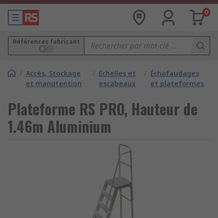
0
Références fabricant
/
Accès, Stockage
/
Échelles et
/
Échafaudages
et manutention
escabeaux
et plateformes
Plateforme RS PRO, Hauteur de
1.46m Aluminium