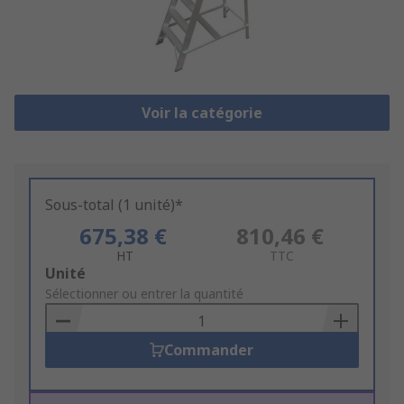
Voir la catégorie
Sous-total (1 unité)*
675,38 €
810,46 €
HT
TTC
Add
Unité
to
Sélectionner ou entrer la quantité
Basket
Commander