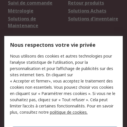
Suivi de commande
Retour produits
Métrologie
Solutions Achats
Solutions de
Solutions d'inventaire
Maintenance
Mentions Légales
Nous respectons votre vie privée
Conditions d'utilisation
Politique de cookies
Nous utilisons des cookies et autres technologies pour
du site
l'analyse statistique de l'utilisation, pour la
Politique de protection
Sécurité des E-mails
personnalisation et pour l’affichage de publicités sur des
des données - Mise à
sites internet tiers. En cliquant sur
jour
« Accepter et fermer», vous acceptez le traitement des
Conditions générales
Politique anti-
cookies non essentiels. Vous pouvez choisir vos cookies
de vente
corruption
en cliquant sur « Paramétrer mes cookies ». Si vous ne le
souhaitez pas, cliquez sur « Tout refuser ». Cela peut
Campagnes marketing
limiter l’accès à certaines fonctionnalités. Pour en savoir
plus, consultez notre
politique de cookies.
A propos de RS
A propos de RS France
Evénements