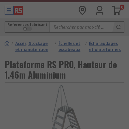
0
Références fabricant
/
Accès, Stockage
/
Échelles et
/
Échafaudages
et manutention
escabeaux
et plateformes
Plateforme RS PRO, Hauteur de
1.46m Aluminium