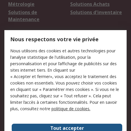
Métrologie
Solutions Achats
Solutions de
Solutions d'inventaire
Maintenance
Mentions Légales
Nous respectons votre vie privée
Conditions d'utilisation
Politique de cookies
Nous utilisons des cookies et autres technologies pour
du site
l'analyse statistique de l'utilisation, pour la
Politique de protection
Sécurité des E-mails
personnalisation et pour l’affichage de publicités sur des
des données - Mise à
sites internet tiers. En cliquant sur
jour
« Accepter et fermer», vous acceptez le traitement des
Conditions générales
Politique anti-
cookies non essentiels. Vous pouvez choisir vos cookies
de vente
corruption
en cliquant sur « Paramétrer mes cookies ». Si vous ne le
souhaitez pas, cliquez sur « Tout refuser ». Cela peut
Campagnes marketing
limiter l’accès à certaines fonctionnalités. Pour en savoir
plus, consultez notre
politique de cookies.
A propos de RS
A propos de RS France
Evénements
Tout accepter