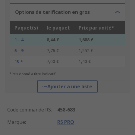
Options de tarification en gros
Paquet(s)
le paquet
Prix par unité*
1 - 4
8,44 €
1,688 €
5 - 9
7,76 €
1,552 €
10 +
7,00 €
1,40 €
*Prix donné à titre indicatif
Ajouter à une liste
Code commande RS
:
458-683
Marque
:
RS PRO