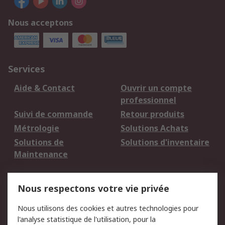
Nous acceptons
Services
Aide & Contact
Ouvrir un compte
professionnel
Suivi de commande
Retour produits
Métrologie
Solutions Achats
Solutions de
Solutions d'inventaire
Maintenance
Mentions Légales
Nous respectons votre vie privée
Conditions d'utilisation
Politique de cookies
Nous utilisons des cookies et autres technologies pour
du site
l'analyse statistique de l'utilisation, pour la
Politique de protection
Sécurité des E-mails