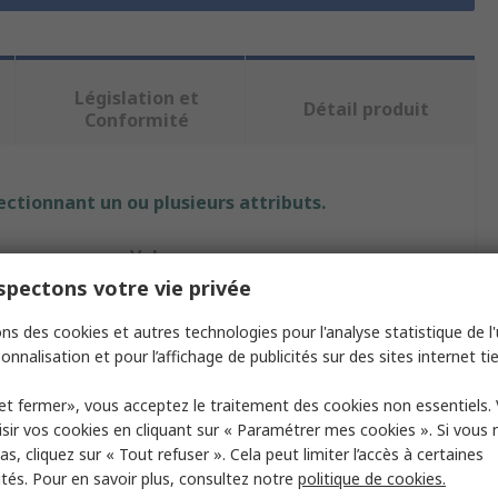
Législation et
Détail produit
Conformité
ectionnant un ou plusieurs attributs.
Valeur
pectons votre vie privée
Variohm Group
ns des cookies et autres technologies pour l'analyse statistique de l'u
tour
640ppt
onnalisation et pour l’affichage de publicités sur des sites internet tie
Codeur rotatif mécanique
et fermer», vous acceptez le traitement des cookies non essentiels.
sir vos cookies en cliquant sur « Paramétrer mes cookies ». Si vous n
Rond
s, cliquez sur « Tout refuser ». Cela peut limiter l’accès à certaines
ités. Pour en savoir plus, consultez notre
politique de cookies.
re
0.38pouce