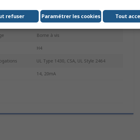
deur
Incrémental
ut refuser
Paramétrer les cookies
Tout acc
ur
2 canaux à quadrature
ge
Borne à vis
H4
gations
UL Type 1430, CSA, UL Style 2464
14, 20mA