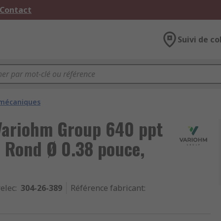
 Contact
Suivi de co
 mécaniques
Variohm Group 640 ppt
e Rond Ø 0.38 pouce,
relec
:
304-26-389
Référence fabricant
: