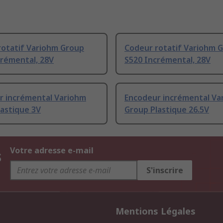
rotatif Variohm Group
Codeur rotatif Variohm 
crémental, 28V
S520 Incrémental, 28V
r incrémental Variohm
Encodeur incrémental Va
astique 3V
Group Plastique 26.5V
s
Votre adresse e-mail
S'inscrire
Mentions Légales