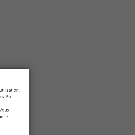
tilisation,
rs. En
 Vous
e le