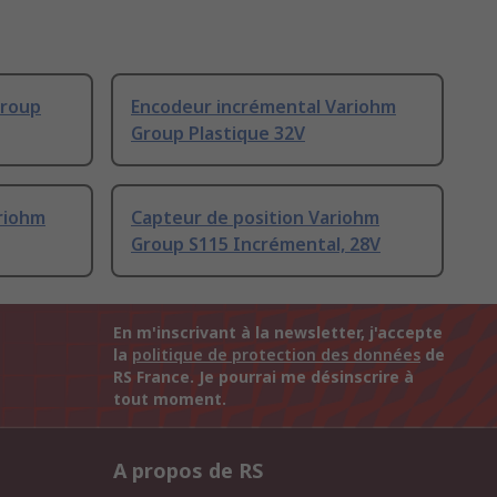
Group
Encodeur incrémental Variohm
Group Plastique 32V
riohm
Capteur de position Variohm
Group S115 Incrémental, 28V
En m'inscrivant à la newsletter, j'accepte
la
politique de protection des données
de
RS France. Je pourrai me désinscrire à
tout moment.
A propos de RS