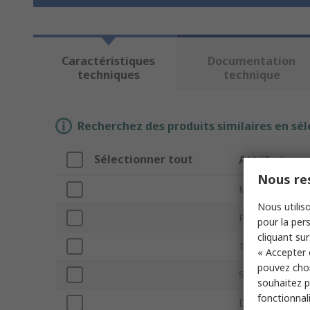
Caractéristiques
Documentation
techniques
technique
Recherchez des produits similaires en sél
Sélectionner tout
Attribut
Nous res
Marque
Nous utiliso
Pulsations par 
pour la pers
cliquant sur
Type de produit
« Accepter 
pouvez choi
Style de l'axe
souhaitez pa
fonctionnal
Diamètre d'arb