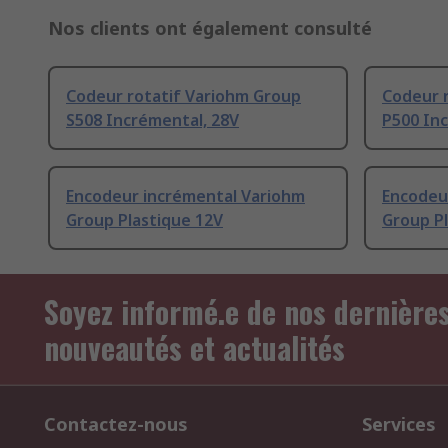
Nos clients ont également consulté
Codeur rotatif Variohm Group
Codeur 
S508 Incrémental, 28V
P500 In
Encodeur incrémental Variohm
Encodeu
Group Plastique 12V
Group Pl
Soyez informé.e de nos dernière
nouveautés et actualités
Contactez-nous
Services