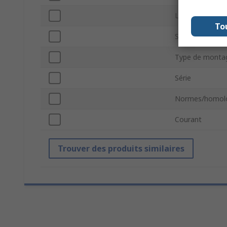
Lecture d'enco
To
Signal d'encode
Type de monta
Série
Normes/homolo
Courant
Trouver des produits similaires