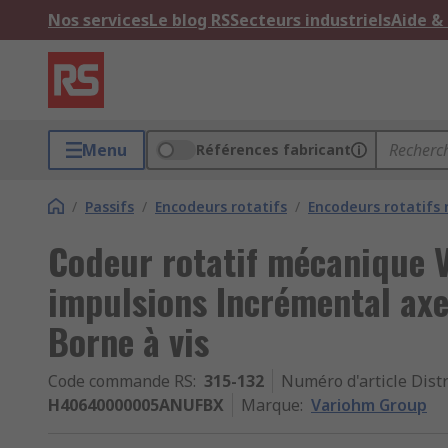
Nos services
Le blog RS
Secteurs industriels
Aide &
Menu
Références fabricant
/
Passifs
/
Encodeurs rotatifs
/
Encodeurs rotatifs
Codeur rotatif mécanique 
impulsions Incrémental ax
Borne à vis
Code commande RS
:
315-132
Numéro d'article Dist
H40640000005ANUFBX
Marque
:
Variohm Group