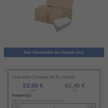
Voir l’ensemble des Essuie-tout
Sous-total (1 paquet de 20 unités)*
52,00 €
62,40 €
HT
TTC
Add
Paquet(s)
to
Sélectionner ou entrer la quantité
Basket