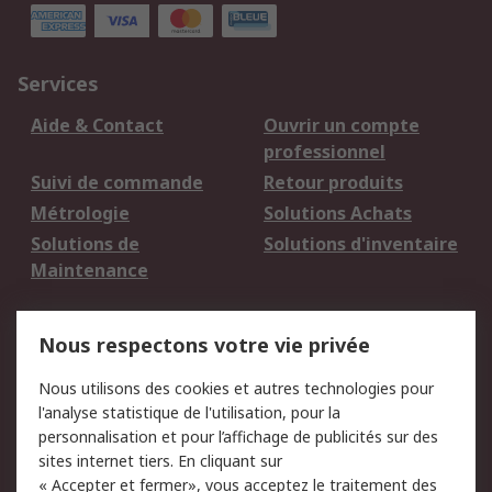
Services
Aide & Contact
Ouvrir un compte
professionnel
Suivi de commande
Retour produits
Métrologie
Solutions Achats
Solutions de
Solutions d'inventaire
Maintenance
Mentions Légales
Nous respectons votre vie privée
Conditions d'utilisation
Politique de cookies
Nous utilisons des cookies et autres technologies pour
du site
l'analyse statistique de l'utilisation, pour la
Politique de protection
Sécurité des E-mails
personnalisation et pour l’affichage de publicités sur des
des données - Mise à
sites internet tiers. En cliquant sur
jour
« Accepter et fermer», vous acceptez le traitement des