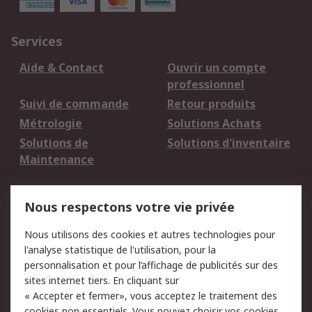
Services
Aide & Contact
Ouvrir un compte
professionnel
Suivi de commande
Retour produits
Métrologie
Solutions Achats
Solutions de
Solutions d'inventaire
Maintenance
Mentions Légales
Nous respectons votre vie privée
Conditions d'utilisation
Politique de cookies
Nous utilisons des cookies et autres technologies pour
du site
l'analyse statistique de l'utilisation, pour la
Politique de protection
Sécurité des E-mails
personnalisation et pour l’affichage de publicités sur des
des données - Mise à
sites internet tiers. En cliquant sur
jour
« Accepter et fermer», vous acceptez le traitement des
Conditions générales
Politique anti-
cookies non essentiels. Vous pouvez choisir vos cookies