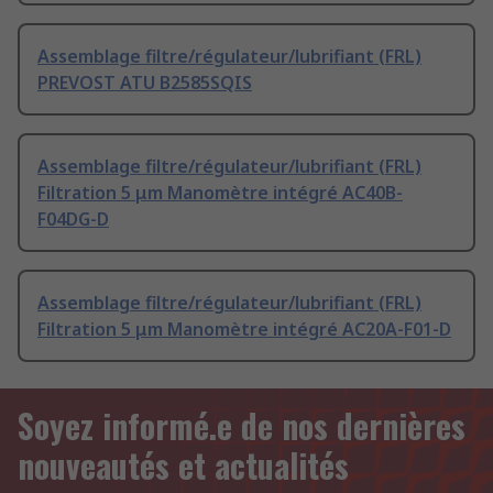
Assemblage filtre/régulateur/lubrifiant (FRL)
PREVOST ATU B2585SQIS
Assemblage filtre/régulateur/lubrifiant (FRL)
Filtration 5 μm Manomètre intégré AC40B-
F04DG-D
Assemblage filtre/régulateur/lubrifiant (FRL)
Filtration 5 μm Manomètre intégré AC20A-F01-D
Soyez informé.e de nos dernières
nouveautés et actualités