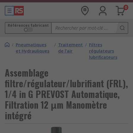
0
Références fabricant
/
Pneumatiques
/
Traitement
/
Filtres
et Hydrauliques
de l'air
régulateurs
lubrificateurs
Assemblage
filtre/régulateur/lubrifiant (FRL),
1/4 in G PREVOST Automatique,
Filtration 12 μm Manomètre
intégré