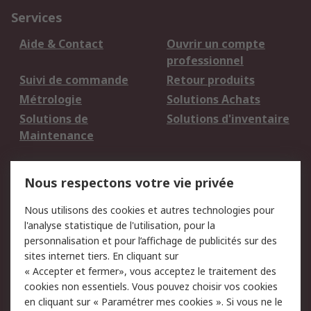
Services
Aide & Contact
Ouvrir un compte
professionnel
Suivi de commande
Retour produits
Métrologie
Solutions Achats
Solutions de
Solutions d'inventaire
Maintenance
Mentions Légales
Nous respectons votre vie privée
Conditions d'utilisation
Politique de cookies
Nous utilisons des cookies et autres technologies pour
du site
l'analyse statistique de l'utilisation, pour la
Politique de protection
Sécurité des E-mails
personnalisation et pour l’affichage de publicités sur des
des données - Mise à
sites internet tiers. En cliquant sur
jour
« Accepter et fermer», vous acceptez le traitement des
Conditions générales
Politique anti-
cookies non essentiels. Vous pouvez choisir vos cookies
de vente
corruption
en cliquant sur « Paramétrer mes cookies ». Si vous ne le