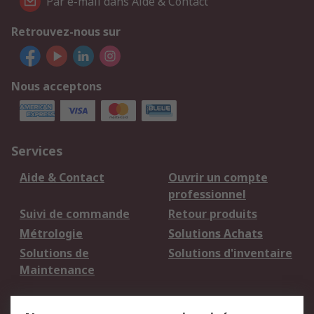
Par e-mail dans Aide & Contact
Retrouvez-nous sur
Nous acceptons
Services
Aide & Contact
Ouvrir un compte
professionnel
Suivi de commande
Retour produits
Métrologie
Solutions Achats
Solutions de
Solutions d'inventaire
Maintenance
Mentions Légales