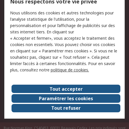
Nous respectons votre vie privée
Conditions d'utilisation
Politique de cookies
Nous utilisons des cookies et autres technologies pour
du site
l'analyse statistique de l'utilisation, pour la
Politique de protection
Sécurité des E-mails
personnalisation et pour l’affichage de publicités sur des
des données - Mise à
sites internet tiers. En cliquant sur
jour
« Accepter et fermer», vous acceptez le traitement des
Conditions générales
Politique anti-
cookies non essentiels. Vous pouvez choisir vos cookies
de vente
corruption
en cliquant sur « Paramétrer mes cookies ». Si vous ne le
souhaitez pas, cliquez sur « Tout refuser ». Cela peut
Campagnes marketing
limiter l’accès à certaines fonctionnalités. Pour en savoir
plus, consultez notre
politique de cookies.
A propos de RS
A propos de RS France
Evénements
Tout accepter
Le groupe RS Group Plc
Presse
Paramétrer les cookies
RS dans le monde
Démarche RSE
Tout refuser
Nous rejoindre
RS Particuliers
Rue Norman King, CS40453, 60031 Beauvais Cedex. Les prix indiqués sont