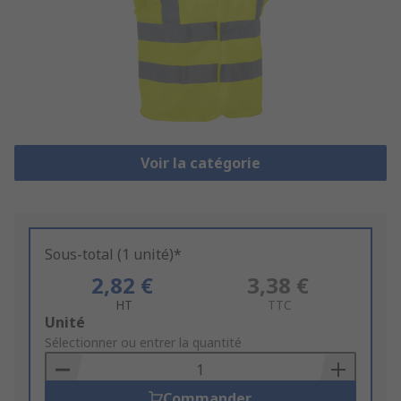
Voir la catégorie
Sous-total (1 unité)*
2,82 €
3,38 €
HT
TTC
Add
Unité
to
Sélectionner ou entrer la quantité
Basket
Commander