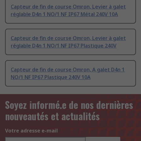
Capteur de fin de course Omron, Levier à galet
réglable D4n 1 NO/1 NF IP67 Métal 240V 10A
Capteur de fin de course Omron, Levier à galet
réglable D4n 1 NO/1 NF IP67 Plastique 240V
Capteur de fin de course Omron, A galet D4n 1
NO/1 NF IP67 Plastique 240V 10A
Soyez informé.e de nos dernières
nouveautés et actualités
Votre adresse e-mail