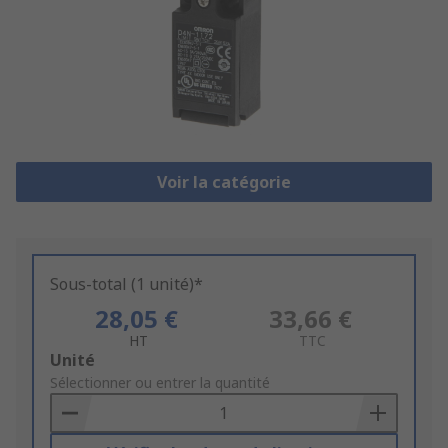
Voir la catégorie
Sous-total (1 unité)*
28,05 €
33,66 €
HT
TTC
Add
Unité
to
Sélectionner ou entrer la quantité
Basket