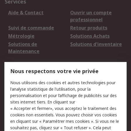
Services
Aide & Contact
Ouvrir un compte
professionnel
Suivi de commande
Retour produits
Métrologie
Solutions Achats
Solutions de
Solutions d'inventaire
Maintenance
Mentions Légales
Nous respectons votre vie privée
Conditions d'utilisation
Politique de cookies
Nous utilisons des cookies et autres technologies pour
du site
l'analyse statistique de l'utilisation, pour la
Politique de protection
Sécurité des E-mails
personnalisation et pour l’affichage de publicités sur des
des données - Mise à
sites internet tiers. En cliquant sur
jour
« Accepter et fermer», vous acceptez le traitement des
Conditions générales
Politique anti-
cookies non essentiels. Vous pouvez choisir vos cookies
de vente
corruption
en cliquant sur « Paramétrer mes cookies ». Si vous ne le
souhaitez pas, cliquez sur « Tout refuser ». Cela peut
Campagnes marketing