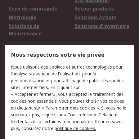
professionnel
Suivi de commande
Retour produits
Métrologie
Solutions Achats
Solutions de
Solutions d'inventaire
Maintenance
Mentions Légales
Nous respectons votre vie privée
Conditions d'utilisation
Politique de cookies
Nous utilisons des cookies et autres technologies pour
du site
l'analyse statistique de l'utilisation, pour la
Politique de protection
Sécurité des E-mails
personnalisation et pour l’affichage de publicités sur des
des données - Mise à
sites internet tiers. En cliquant sur
jour
« Accepter et fermer», vous acceptez le traitement des
Conditions générales
Politique anti-
cookies non essentiels. Vous pouvez choisir vos cookies
de vente
corruption
en cliquant sur « Paramétrer mes cookies ». Si vous ne le
souhaitez pas, cliquez sur « Tout refuser ». Cela peut
Campagnes marketing
limiter l’accès à certaines fonctionnalités. Pour en savoir
plus, consultez notre
politique de cookies.
A propos de RS