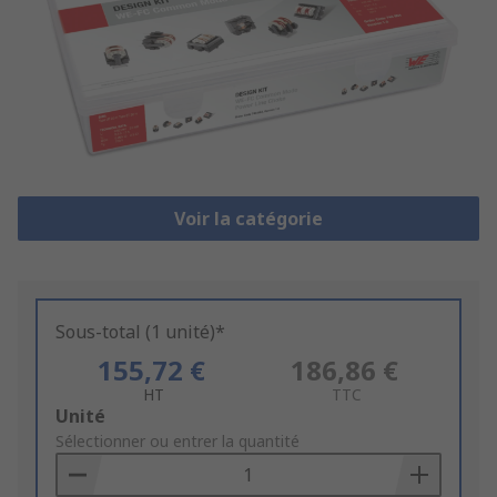
Voir la catégorie
Sous-total (1 unité)*
155,72 €
186,86 €
HT
TTC
Add
Unité
to
Sélectionner ou entrer la quantité
Basket