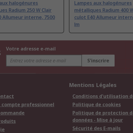
aux halogénures
Lampes aux halogénures
ues Radium 250 W Clair
métalliques Radium 400 W
0 Allumeur interne, 7500
culot E40 Allumeur intern
lm
s
Votre adresse e-mail
S'inscrire
Mentions Légales
ontact
Conditions d'utilisation d
n compte professionnel
Politique de cookies
 commande
Politique de protection d
données - Mise à jour
roduits
Sécurité des E-mails
ie