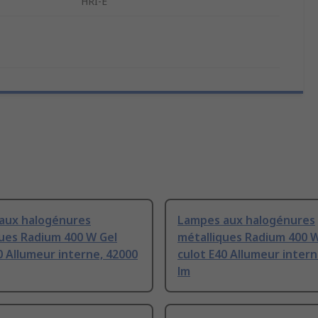
HRI-E
aux halogénures
Lampes aux halogénures
ues Radium 400 W Gel
métalliques Radium 400 W
0 Allumeur interne, 42000
culot E40 Allumeur intern
lm