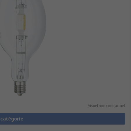
Visuel non contractuel
a catégorie