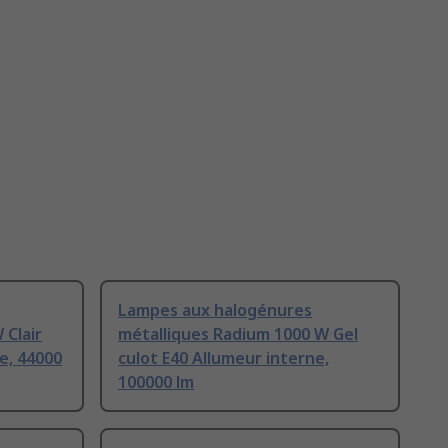
Lampes aux halogénures
 Clair
métalliques Radium 1000 W Gel
e, 44000
culot E40 Allumeur interne,
100000 lm