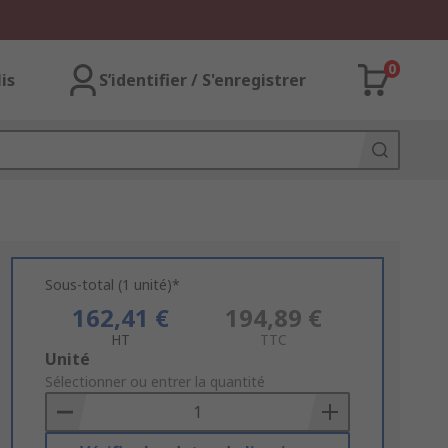
0
lis
S’identifier / S'enregistrer
Sous-total (1 unité)*
162,41 €
194,89 €
HT
TTC
Add
Unité
to
Sélectionner ou entrer la quantité
Basket