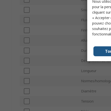
Nous utiliso
pour la pers
Sous type
cliquant sur
« Accepter 
Flux lumineux
pouvez choi
souhaitez pa
Finition de la lamp
fonctionnal
Allumeur interne
Durée de vie
To
Désignation de l
Longueur
Normes/homologa
Diamètre
Tension