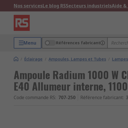
Nos services
Le blog RS
Secteurs industriels
Aide &
Menu
Références fabricant
/
Éclairage
/
Ampoules, Lampes et Tubes
/
Lampes 
Ampoule Radium 1000 W Clai
E40 Allumeur interne, 110
Code commande RS
:
707-250
Référence fabricant
: