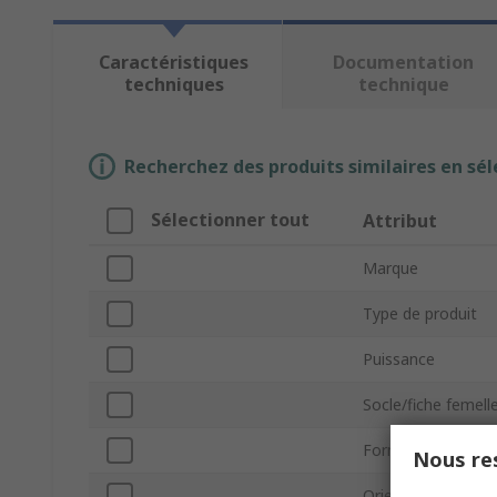
Caractéristiques
Documentation
techniques
technique
Recherchez des produits similaires en sél
Sélectionner tout
Attribut
Marque
Type de produit
Puissance
Socle/fiche femell
Forme de lampe
Nous res
Orientation de m