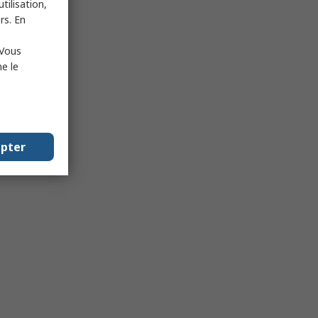
tilisation,
rs. En
 Vous
e le
epter