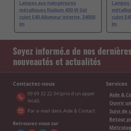
Lampes aux halogénures
Lampes 
métalliques Radium 400 W Gel
métalliq
culot E40 Allumeur interne, 34000
culot E4
lm
lm
Soyez informé.e de nos dernière
nouveautés et actualités
Contactez-nous
Services
09 69 32 22 34 (prix d'un appel
Aide & C
local).
Ouvrir u
Par e-mail dans Aide & Contact
Suivi de
Retour p
Retrouvez-nous sur
Métrolog