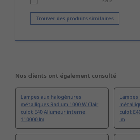
Série
Trouver des produits similaires
Nos clients ont également consulté
Lampes aux halogénures
Lampes 
métalliques Radium 1000 W Clair
métalliq
culot E40 Allumeur interne,
culot E4
110000 lm
lm