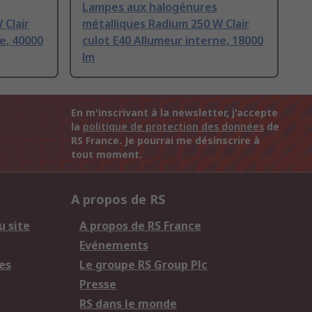
Lampes aux halogénures
 Clair
métalliques Radium 250 W Clair
e, 40000
culot E40 Allumeur interne, 18000
lm
En m'inscrivant à la newsletter, j'accepte
la
politique de protection des données
de
RS France. Je pourrai me désinscrire à
tout moment.
A propos de RS
u site
A propos de RS France
Evénements
es
Le groupe RS Group Plc
Presse
RS dans le monde