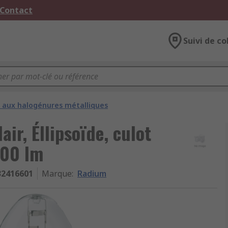
 Contact
Suivi de co
aux halogénures métalliques
r, Éllipsoïde, culot
000 lm
32416601
Marque
:
Radium