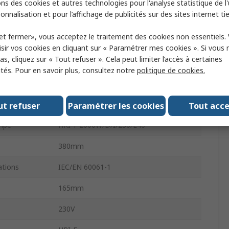
ns des cookies et autres technologies pour l'analyse statistique de l'u
onnalisation et pour l’affichage de publicités sur des sites internet tie
Lampes aux halogénures métalliques
et fermer», vous acceptez le traitement des cookies non essentiels.
110000lm
sir vos cookies en cliquant sur « Paramétrer mes cookies ». Si vous n
s, cliquez sur « Tout refuser ». Cela peut limiter l’accès à certaines
e
Clair
ités. Pour en savoir plus, consultez notre
politique de cookies.
Oui
13000h
ut refuser
Paramétrer les cookies
Tout acc
ampe
HRI-T 2000W/D/I/230/E40
380mm
tions
IEC/EN 60061-1
165mm
230V