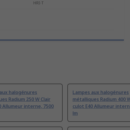
HRI-T
aux halogénures
Lampes aux halogénures
ues Radium 250 W Clair
métalliques Radium 400 W
0 Allumeur interne, 7500
culot E40 Allumeur intern
lm