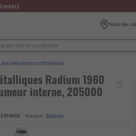
 Contact
Suivi de co
aux halogénures métalliques
étalliques Radium 1960
llumeur interne, 205000
32416650
Marque
:
Radium