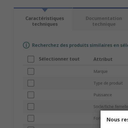
Caractéristiques
Documentation
techniques
technique
Recherchez des produits similaires en sél
Sélectionner tout
Attribut
Marque
Type de produit
Puissance
Socle/fiche femell
Forme de lampe
Nous res