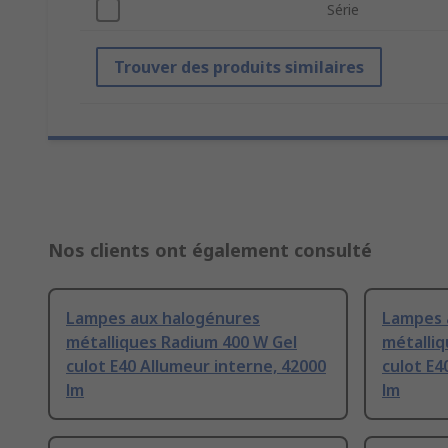
Série
Trouver des produits similaires
Nos clients ont également consulté
Lampes aux halogénures
Lampes 
métalliques Radium 400 W Gel
métalliq
culot E40 Allumeur interne, 42000
culot E4
lm
lm