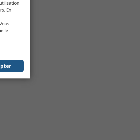
tilisation,
rs. En
 Vous
e le
epter