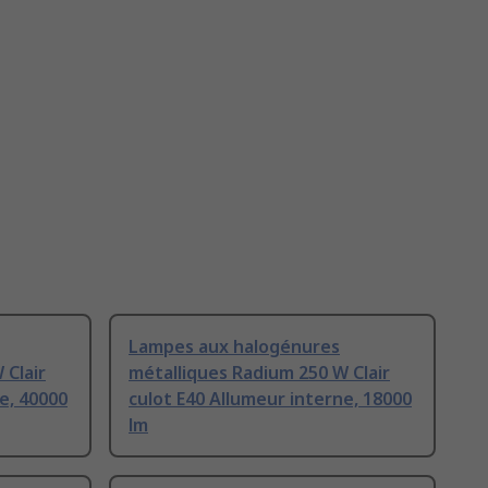
Lampes aux halogénures
 Clair
métalliques Radium 250 W Clair
e, 40000
culot E40 Allumeur interne, 18000
lm