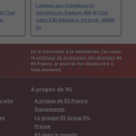
Lampes aux halogénures
W Clair
métalliques Radium 400 W Clair
e,
culot E40 Allumeur interne, 44000
lm
En m'inscrivant à la newsletter, j'accepte
la
politique de protection des données
de
RS France. Je pourrai me désinscrire à
tout moment.
A propos de RS
u site
A propos de RS France
Evénements
es
Le groupe RS Group Plc
Presse
RS dans le monde