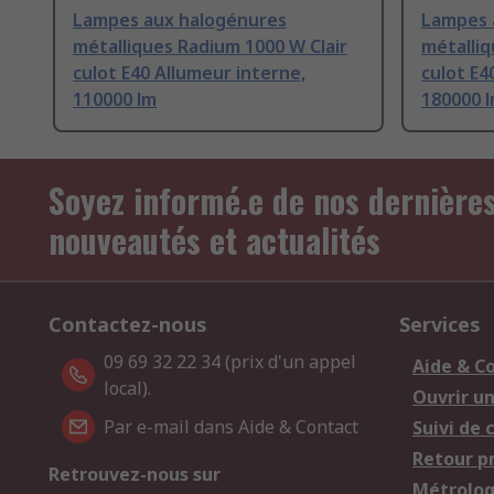
Lampes aux halogénures
Lampes 
métalliques Radium 1000 W Clair
métalliq
culot E40 Allumeur interne,
culot E4
110000 lm
180000 
Soyez informé.e de nos dernière
nouveautés et actualités
Contactez-nous
Services
09 69 32 22 34 (prix d'un appel
Aide & C
local).
Ouvrir u
Par e-mail dans Aide & Contact
Suivi de
Retour p
Retrouvez-nous sur
Métrolog