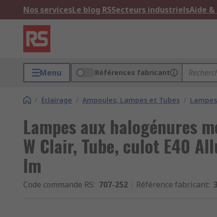
Nos services
Le blog RS
Secteurs industriels
Aide &
Menu
Références fabricant
/
Éclairage
/
Ampoules, Lampes et Tubes
/
Lampes 
Lampes aux halogénures m
W Clair, Tube, culot E40 A
lm
Code commande RS
:
707-252
Référence fabricant
: