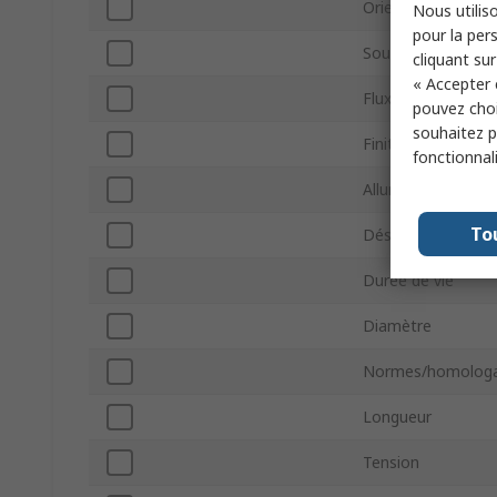
Orientation de m
Nous utiliso
pour la pers
Sous type
cliquant sur
« Accepter 
Flux lumineux
pouvez choi
souhaitez pa
Finition de la lamp
fonctionnal
Allumeur interne
To
Désignation de l
Durée de vie
Diamètre
Normes/homologa
Longueur
Tension