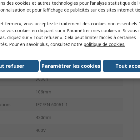
ontage
Horizontal
ns des cookies et autres technologies pour l'analyse statistique de l'u
onnalisation et pour l’affichage de publicités sur des sites internet tie
Lampes aux halogénures métalliques
et fermer», vous acceptez le traitement des cookies non essentiels.
205000lm
sir vos cookies en cliquant sur « Paramétrer mes cookies ». Si vous n
s, cliquez sur « Tout refuser ». Cela peut limiter l’accès à certaines
e
Clair
ités. Pour en savoir plus, consultez notre
politique de cookies.
Oui
ut refuser
Paramétrer les cookies
Tout acc
ampe
HRI-TS 1000W/D/S/230/K12S
9000h
106mm
tions
IEC/EN 60061-1
430mm
400V