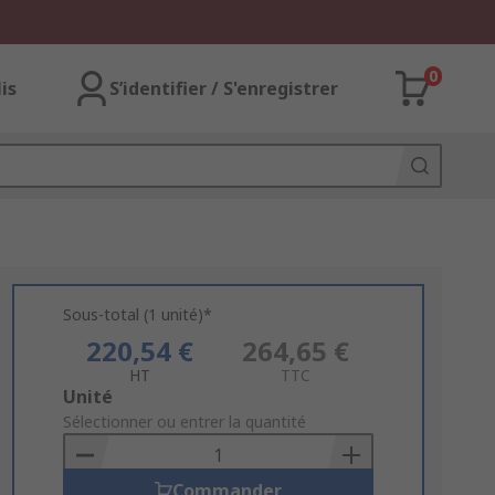
0
lis
S’identifier / S'enregistrer
Sous-total (1 unité)*
220,54 €
264,65 €
HT
TTC
Add
Unité
to
Sélectionner ou entrer la quantité
Basket
Commander