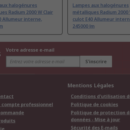
aux halogénures
Lampes aux halogénures
ues Radium 2000 W Clair
métalliques Radium 2000 
0 Allumeur interne,
culot E40 Allumeur intern
lm
245000 lm
s
Votre adresse e-mail
S'inscrire
Mentions Légales
ontact
Conditions d'utilisation d
n compte professionnel
Politique de cookies
 commande
Politique de protection d
données - Mise à jour
roduits
Sécurité des E-mails
ie