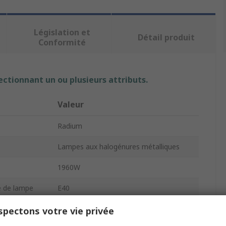
Législation et
Détail produit
Conformité
ectionnant un ou plusieurs attributs.
Valeur
Radium
Lampes aux halogénures métalliques
1960W
e de lampe
E40
Tube
pectons votre vie privée