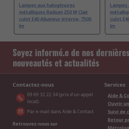
Lampes aux halogénures
Lampes 
métalliques Radium 250 W Clair
métalliq
culot E40 Allumeur interne, 7500
culot E4
lm
lm
Soyez informé.e de nos dernière
nouveautés et actualités
Contactez-nous
Services
09 69 32 22 34 (prix d'un appel
Aide & C
local).
Ouvrir u
Par e-mail dans Aide & Contact
Suivi de
Retour p
Retrouvez-nous sur
Métrolog