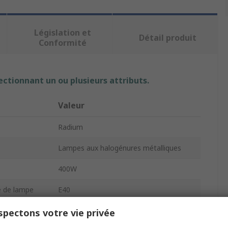
Législation et
Détail produit
Conformité
ectionnant un ou plusieurs attributs.
Valeur
Radium
Lampes aux halogénures métalliques
400W
e de lampe
E40
Éllipsoïde
pectons votre vie privée