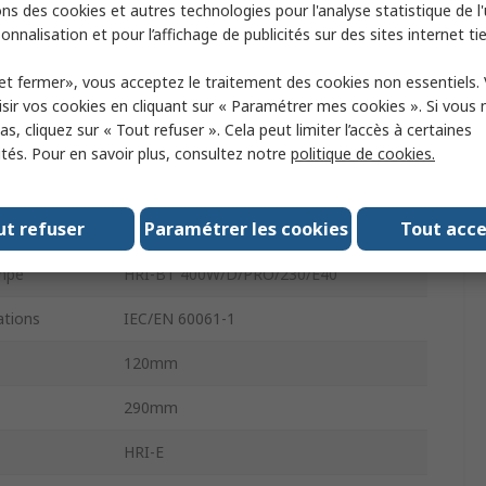
ontage
Horizontal
ns des cookies et autres technologies pour l'analyse statistique de l'u
onnalisation et pour l’affichage de publicités sur des sites internet tie
Lampes aux halogénures métalliques
et fermer», vous acceptez le traitement des cookies non essentiels.
42000lm
sir vos cookies en cliquant sur « Paramétrer mes cookies ». Si vous n
s, cliquez sur « Tout refuser ». Cela peut limiter l’accès à certaines
e
Gel
ités. Pour en savoir plus, consultez notre
politique de cookies.
Oui
ut refuser
Paramétrer les cookies
Tout acc
12000h
ampe
HRI-BT 400W/D/PRO/230/E40
tions
IEC/EN 60061-1
120mm
290mm
HRI-E