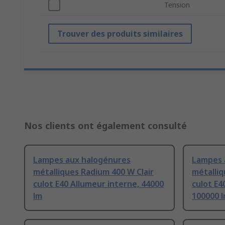
Tension
Trouver des produits similaires
Nos clients ont également consulté
Lampes aux halogénures
Lampes 
métalliques Radium 400 W Clair
métalli
culot E40 Allumeur interne, 44000
culot E4
lm
100000 