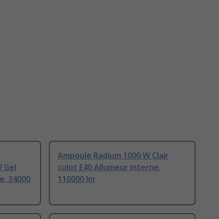
Ampoule Radium 1000 W Clair
 Gel
culot E40 Allumeur interne,
e, 34000
110000 lm