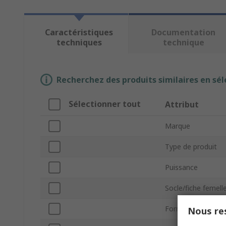
Caractéristiques
Documentation
techniques
technique
Recherchez des produits similaires en sél
Sélectionner tout
Attribut
Marque
Type de produit
Puissance
Socle/fiche femell
Forme de lampe
Nous res