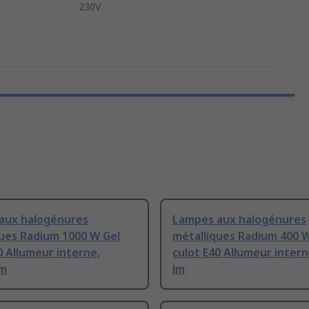
230V
aux halogénures
Lampes aux halogénures
ques Radium 1000 W Gel
métalliques Radium 400 W
0 Allumeur interne,
culot E40 Allumeur intern
lm
lm