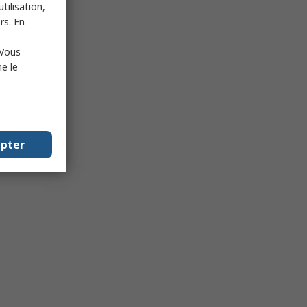
tilisation,
rs. En
 Vous
e le
epter