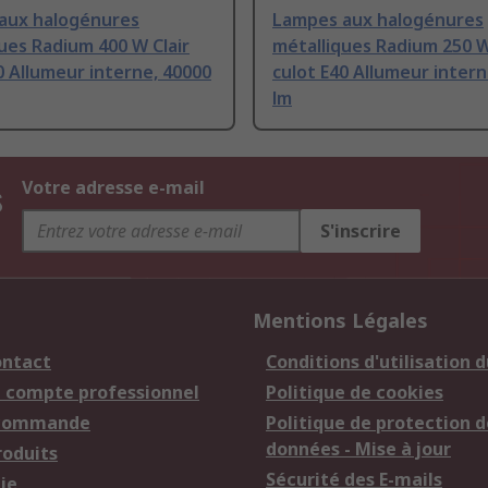
aux halogénures
Lampes aux halogénures
ues Radium 400 W Clair
métalliques Radium 250 W
0 Allumeur interne, 40000
culot E40 Allumeur intern
lm
s
Votre adresse e-mail
S'inscrire
Mentions Légales
ontact
Conditions d'utilisation d
n compte professionnel
Politique de cookies
 commande
Politique de protection d
données - Mise à jour
roduits
Sécurité des E-mails
ie