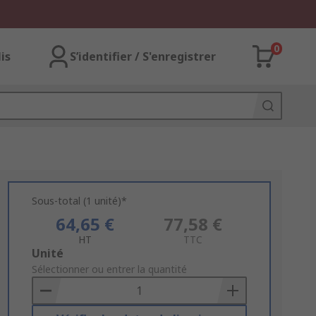
0
lis
S’identifier / S'enregistrer
Sous-total (1 unité)*
64,65 €
77,58 €
HT
TTC
Add
Unité
to
Sélectionner ou entrer la quantité
Basket