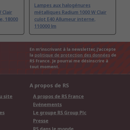
Lampes aux halogénures
 Clair
métalliques Radium 1000 W Clair
e, 18000
culot E40 Allumeur interne,
110000 lm
En m'inscrivant à la newsletter, j'accepte
la
politique de protection des données
de
RS France. Je pourrai me désinscrire à
tout moment.
A propos de RS
u site
A propos de RS France
Evénements
es
Le groupe RS Group Plc
Presse
RS dans le monde