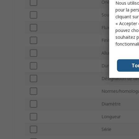
Orientation de m
Nous utiliso
pour la pers
Sous type
cliquant sur
« Accepter 
Flux lumineux
pouvez choi
souhaitez pa
Finition de la lamp
fonctionnal
Allumeur interne
To
Durée de vie
Désignation de l
Normes/homologa
Diamètre
Longueur
Série