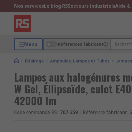
Nos services
Le blog RS
Secteurs industriels
Aide &
Menu
Références fabricant
/
Éclairage
/
Ampoules, Lampes et Tubes
/
Lampes 
Lampes aux halogénures m
W Gel, Éllipsoïde, culot E4
42000 lm
Code commande RS
:
707-259
Référence fabricant
: