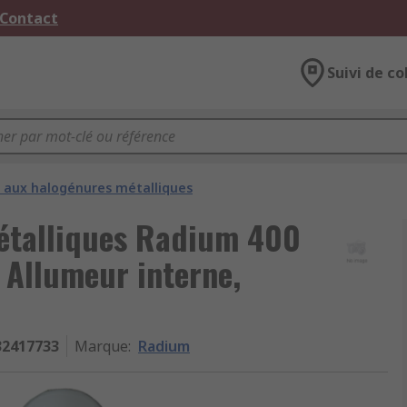
 Contact
Suivi de co
aux halogénures métalliques
étalliques Radium 400
0 Allumeur interne,
32417733
Marque
:
Radium