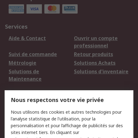
Services
Aide & Contact
Ouvrir un compte
professionnel
Suivi de commande
Retour produits
Métrologie
Solutions Achats
Solutions de
Solutions d'inventaire
Maintenance
Mentions Légales
Nous respectons votre vie privée
Conditions d'utilisation
Politique de cookies
Nous utilisons des cookies et autres technologies pour
du site
l'analyse statistique de l'utilisation, pour la
Politique de protection
Sécurité des E-mails
personnalisation et pour l’affichage de publicités sur des
des données - Mise à
sites internet tiers. En cliquant sur
jour