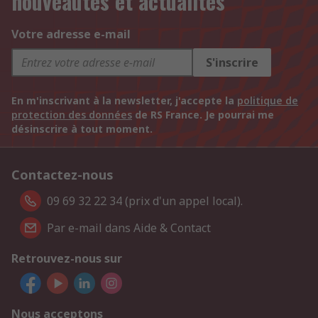
nouveautés et actualités
Votre adresse e-mail
S'inscrire
En m'inscrivant à la newsletter, j'accepte la
politique de
protection des données
de RS France. Je pourrai me
désinscrire à tout moment.
Contactez-nous
09 69 32 22 34 (prix d'un appel local).
Par e-mail dans Aide & Contact
Retrouvez-nous sur
Nous acceptons