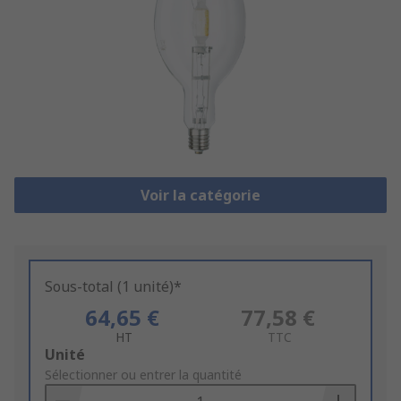
Voir la catégorie
Sous-total (1 unité)*
64,65 €
77,58 €
HT
TTC
Add
Unité
to
Sélectionner ou entrer la quantité
Basket