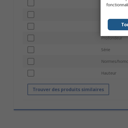
Hauteur du ce
fonctionnal
Taille de trou 
To
Longueur
Profondeur
Série
Normes/homo
Hauteur
Trouver des produits similaires