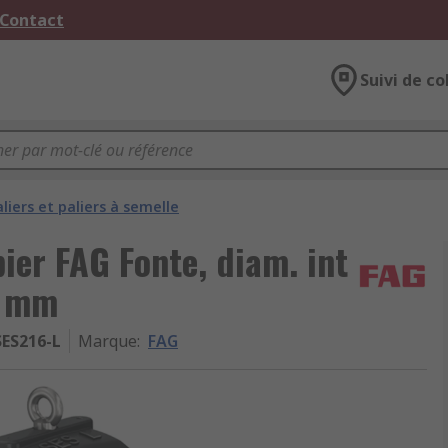
 Contact
Suivi de co
aliers et paliers à semelle
ier FAG Fonte, diam. int
5 mm
SES216-L
Marque
:
FAG