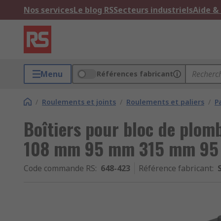
Nos services
Le blog RS
Secteurs industriels
Aide &
Menu
Références fabricant
/
Roulements et joints
/
Roulements et paliers
/
P
Boîtiers pour bloc de plomb
108 mm 95 mm 315 mm 9
Code commande RS
:
648-423
Référence fabricant
: