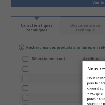
Voir l
Caractéristiques
Documentation
techniques
technique
Recherchez des produits similaires en sél
Sélectionner tout
Attribut
Nous res
Marque
Nous utiliso
Diamètre intér
pour la pers
Type de produ
cliquant sur
« Accepter 
Matériau
pouvez choi
souhaitez pa