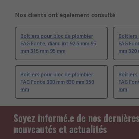
Nos clients ont également consulté
Boîtiers pour bloc de plombier
Boîtiers
FAG Fonte, diam. int 92.5 mm 95
FAG Font
mm 315 mm 95 mm
mm 320
Boîtiers pour bloc de plombier
Boîtiers
FAG Fonte 300 mm 830 mm 350
FAG Fon
mm
mm
Soyez informé.e de nos dernière
nouveautés et actualités