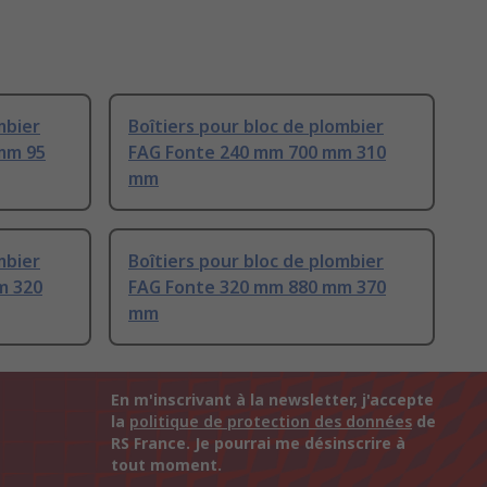
mbier
Boîtiers pour bloc de plombier
 mm 95
FAG Fonte 240 mm 700 mm 310
mm
mbier
Boîtiers pour bloc de plombier
m 320
FAG Fonte 320 mm 880 mm 370
mm
En m'inscrivant à la newsletter, j'accepte
la
politique de protection des données
de
RS France. Je pourrai me désinscrire à
tout moment.