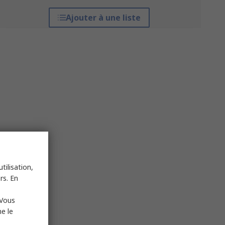
Ajouter à une liste
tilisation,
rs. En
 Vous
e le