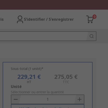
0
lis
S’identifier / S'enregistrer
Sous-total (1 unité)*
229,21 €
275,05 €
HT
TTC
Add
Unité
to
Sélectionner ou entrer la quantité
Basket