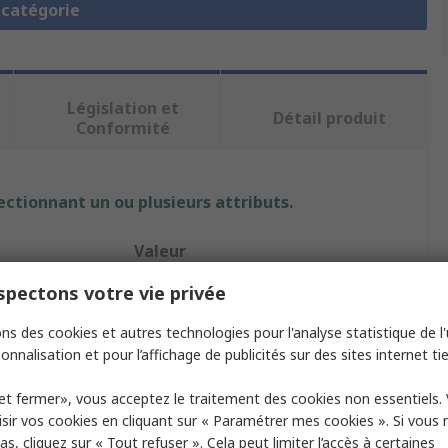
a catégorie
Législation et
Détail produit
Conformité
ectionnant un ou plusieurs attributs.
Valeur
pectons votre vie privée
FAG
ns des cookies et autres technologies pour l'analyse statistique de l'u
ieur
108mm
onnalisation et pour l’affichage de publicités sur des sites internet tie
it
Boîtiers pour bloc de plombier
et fermer», vous acceptez le traitement des cookies non essentiels.
Fonte
sir vos cookies en cliquant sur « Paramétrer mes cookies ». Si vous n
s, cliquez sur « Tout refuser ». Cela peut limiter l’accès à certaines