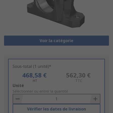
Voir la catégorie
Sous-total (1 unité)*
468,58 €
562,30 €
HT
TTC
Add
Unité
to
Sélectionner ou entrer la quantité
Basket
Vérifier les dates de livraison