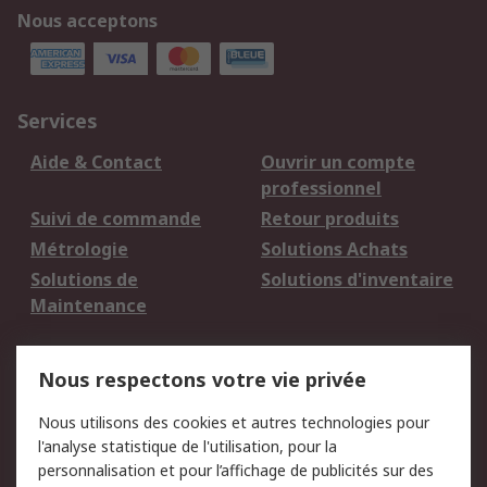
Nous acceptons
Services
Aide & Contact
Ouvrir un compte
professionnel
Suivi de commande
Retour produits
Métrologie
Solutions Achats
Solutions de
Solutions d'inventaire
Maintenance
Mentions Légales
Nous respectons votre vie privée
Conditions d'utilisation
Politique de cookies
Nous utilisons des cookies et autres technologies pour
du site
l'analyse statistique de l'utilisation, pour la
Politique de protection
Sécurité des E-mails
personnalisation et pour l’affichage de publicités sur des
des données - Mise à