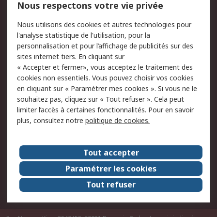
Nous respectons votre vie privée
Conditions d'utilisation
Politique de cookies
Nous utilisons des cookies et autres technologies pour
du site
l'analyse statistique de l'utilisation, pour la
Politique de protection
Sécurité des E-mails
personnalisation et pour l’affichage de publicités sur des
des données - Mise à
sites internet tiers. En cliquant sur
jour
« Accepter et fermer», vous acceptez le traitement des
Conditions générales
Politique anti-
cookies non essentiels. Vous pouvez choisir vos cookies
de vente
corruption
en cliquant sur « Paramétrer mes cookies ». Si vous ne le
souhaitez pas, cliquez sur « Tout refuser ». Cela peut
Campagnes marketing
limiter l’accès à certaines fonctionnalités. Pour en savoir
plus, consultez notre
politique de cookies.
A propos de RS
A propos de RS France
Evénements
Tout accepter
Le groupe RS Group Plc
Presse
Paramétrer les cookies
RS dans le monde
Démarche RSE
Tout refuser
Nous rejoindre
RS Particuliers