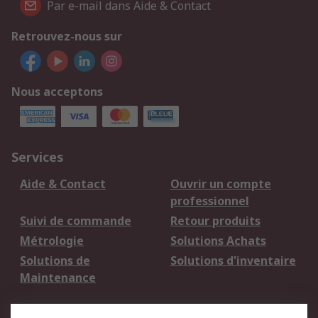
Par e-mail dans Aide & Contact
Retrouvez-nous sur
Nous acceptons
Services
Aide & Contact
Ouvrir un compte
professionnel
Suivi de commande
Retour produits
Métrologie
Solutions Achats
Solutions de
Solutions d'inventaire
Maintenance
Mentions Légales