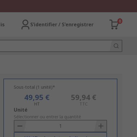
0
lis
S’identifier / S'enregistrer
Sous-total (1 unité)*
49,95 €
59,94 €
HT
TTC
Add
Unité
to
Sélectionner ou entrer la quantité
Basket