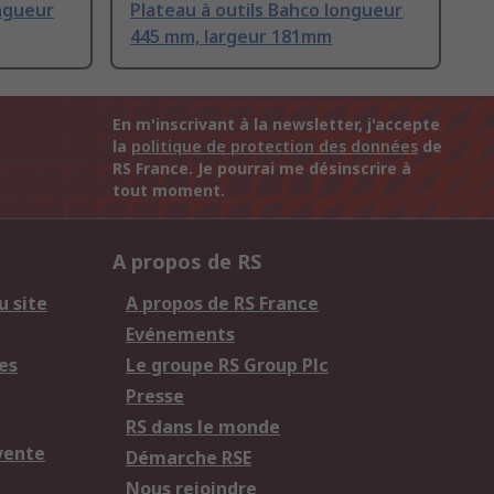
ongueur
Plateau à outils Bahco longueur
445 mm, largeur 181mm
En m'inscrivant à la newsletter, j'accepte
la
politique de protection des données
de
RS France. Je pourrai me désinscrire à
tout moment.
A propos de RS
u site
A propos de RS France
Evénements
es
Le groupe RS Group Plc
Presse
RS dans le monde
vente
Démarche RSE
Nous rejoindre