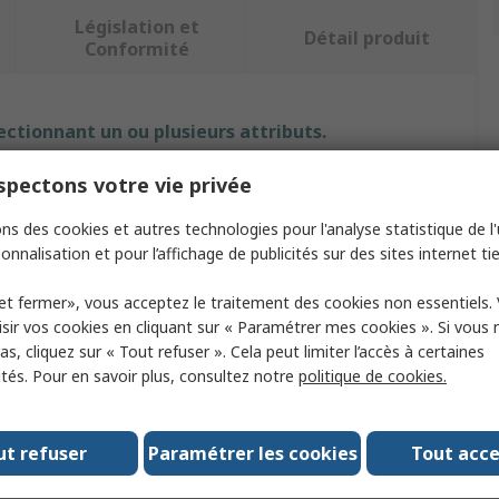
Législation et
Détail produit
Conformité
ectionnant un ou plusieurs attributs.
pectons votre vie privée
Attribut
Valeur
ns des cookies et autres technologies pour l'analyse statistique de l'u
Marque
SAM
onnalisation et pour l’affichage de publicités sur des sites internet tie
Type de produit
Bac
et fermer», vous acceptez le traitement des cookies non essentiels.
Poids
1.87kg
sir vos cookies en cliquant sur « Paramétrer mes cookies ». Si vous n
s, cliquez sur « Tout refuser ». Cela peut limiter l’accès à certaines
Largeur
160mm
ités. Pour en savoir plus, consultez notre
politique de cookies.
Longueur
360mm
ut refuser
Paramétrer les cookies
Tout acc
Hauteur
42mm