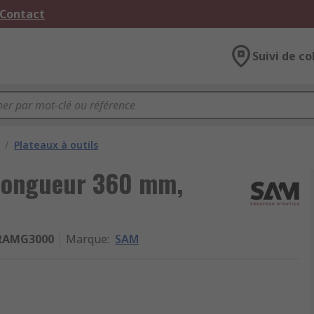
 Contact
Suivi de co
/
Plateaux à outils
longueur 360 mm,
RAMG3000
Marque
:
SAM