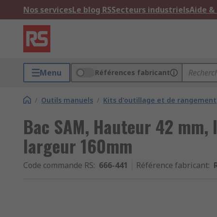
Nos services
Le blog RS
Secteurs industriels
Aide &
Menu
Références fabricant
/
Outils manuels
/
Kits d'outillage et de rangement
Bac SAM, Hauteur 42 mm, 
largeur 160mm
Code commande RS
:
666-441
Référence fabricant
: