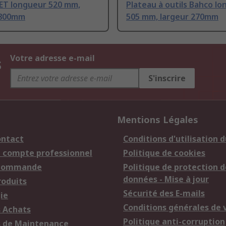
ET longueur 520 mm,
Plateau à outils Bahco l
 800mm
505 mm, largeur 270mm
s
Votre adresse e-mail
S'inscrire
Mentions Légales
ontact
Conditions d'utilisation d
n compte professionnel
Politique de cookies
 commande
Politique de protection d
données - Mise à jour
roduits
Sécurité des E-mails
ie
Conditions générales de 
s Achats
Politique anti-corruption
s de Maintenance