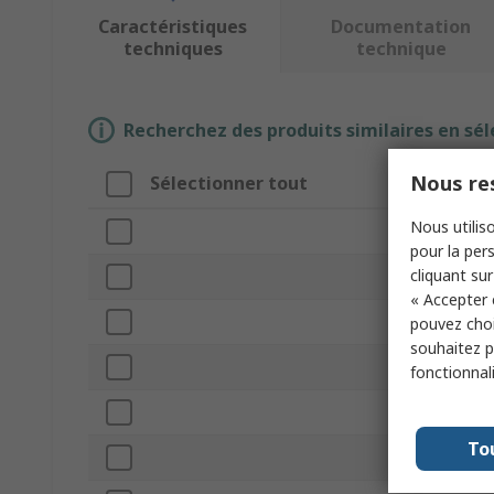
Caractéristiques
Documentation
techniques
technique
Recherchez des produits similaires en sél
Nous res
Sélectionner tout
Nous utiliso
pour la pers
cliquant sur
« Accepter 
pouvez choi
souhaitez pa
fonctionnal
To