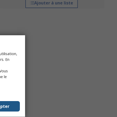
Ajouter à une liste
tilisation,
rs. En
 Vous
e le
epter