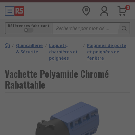
0
Références fabricant
/
Quincaillerie
/
Loquets,
/
Poignées de porte
& Sécurité
charnières et
et poignées de
poignées
fenêtre
Vachette Polyamide Chromé
Rabattable