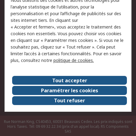
Nous utilisons des cookies et autres technologies pour
du site
l'analyse statistique de l'utilisation, pour la
Politique de protection
Sécurité des E-mails
personnalisation et pour l’affichage de publicités sur des
des données - Mise à
sites internet tiers. En cliquant sur
jour
« Accepter et fermer», vous acceptez le traitement des
Conditions générales
Politique anti-
cookies non essentiels. Vous pouvez choisir vos cookies
de vente
corruption
en cliquant sur « Paramétrer mes cookies ». Si vous ne le
souhaitez pas, cliquez sur « Tout refuser ». Cela peut
Campagnes marketing
limiter l’accès à certaines fonctionnalités. Pour en savoir
plus, consultez notre
politique de cookies.
A propos de RS
A propos de RS France
Evénements
Tout accepter
Le groupe RS Group Plc
Presse
Paramétrer les cookies
RS dans le monde
Démarche RSE
Tout refuser
Nous rejoindre
RS Particuliers
Rue Norman King, CS40453, 60031 Beauvais Cedex. Les prix indiqués sont
Hors Taxes. Tél: 09 69 32 22 34 (prix d'un appel local).
RS Components
SAS