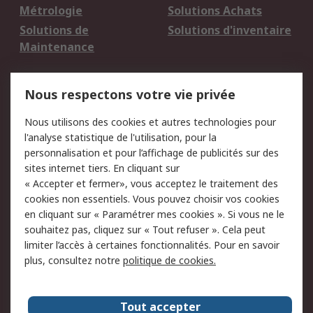
Métrologie
Solutions Achats
Solutions de
Solutions d'inventaire
Maintenance
Mentions Légales
Nous respectons votre vie privée
Conditions d'utilisation
Politique de cookies
Nous utilisons des cookies et autres technologies pour
du site
l'analyse statistique de l'utilisation, pour la
Politique de protection
Sécurité des E-mails
personnalisation et pour l’affichage de publicités sur des
des données - Mise à
sites internet tiers. En cliquant sur
jour
« Accepter et fermer», vous acceptez le traitement des
Conditions générales
Politique anti-
cookies non essentiels. Vous pouvez choisir vos cookies
de vente
corruption
en cliquant sur « Paramétrer mes cookies ». Si vous ne le
souhaitez pas, cliquez sur « Tout refuser ». Cela peut
Campagnes marketing
limiter l’accès à certaines fonctionnalités. Pour en savoir
plus, consultez notre
politique de cookies.
A propos de RS
A propos de RS France
Evénements
Tout accepter