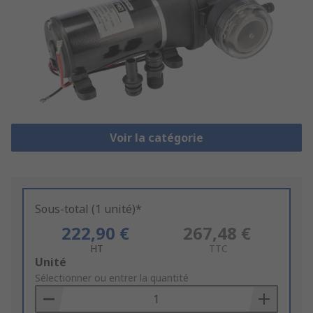
Voir la catégorie
Sous-total (1 unité)*
222,90 €
267,48 €
HT
TTC
Add
Unité
to
Sélectionner ou entrer la quantité
Basket