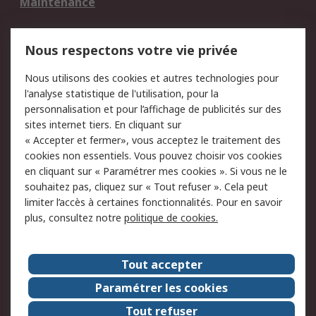
Maintenance
Mentions Légales
Nous respectons votre vie privée
Conditions d'utilisation
Politique de cookies
Nous utilisons des cookies et autres technologies pour
du site
l'analyse statistique de l'utilisation, pour la
Politique de protection
Sécurité des E-mails
personnalisation et pour l’affichage de publicités sur des
des données - Mise à
sites internet tiers. En cliquant sur
jour
« Accepter et fermer», vous acceptez le traitement des
Conditions générales
Politique anti-
cookies non essentiels. Vous pouvez choisir vos cookies
de vente
corruption
en cliquant sur « Paramétrer mes cookies ». Si vous ne le
souhaitez pas, cliquez sur « Tout refuser ». Cela peut
Campagnes marketing
limiter l’accès à certaines fonctionnalités. Pour en savoir
plus, consultez notre
politique de cookies.
A propos de RS
A propos de RS France
Evénements
Tout accepter
Le groupe RS Group Plc
Presse
Paramétrer les cookies
RS dans le monde
Démarche RSE
Tout refuser
Nous rejoindre
RS Particuliers