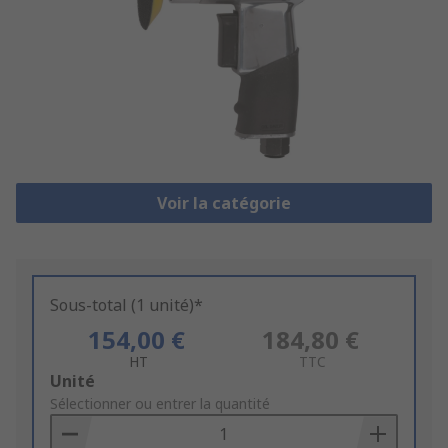
Voir la catégorie
Sous-total (1 unité)*
154,00 €
184,80 €
HT
TTC
Add
Unité
to
Sélectionner ou entrer la quantité
Basket