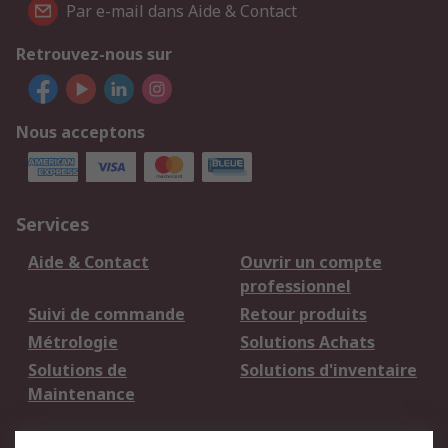
Par e-mail dans Aide & Contact
Retrouvez-nous sur
Nous acceptons
Services
Aide & Contact
Ouvrir un compte
professionnel
Suivi de commande
Retour produits
Métrologie
Solutions Achats
Solutions de
Solutions d'inventaire
Maintenance
Mentions Légales