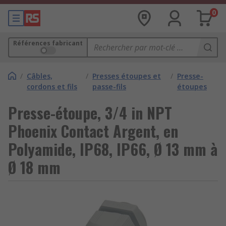
0
Références fabricant
/
Câbles,
/
Presses étoupes et
/
Presse-
cordons et fils
passe-fils
étoupes
Presse-étoupe, 3/4 in NPT
Phoenix Contact Argent, en
Polyamide, IP68, IP66, Ø 13 mm à
Ø 18 mm