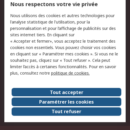
Nous respectons votre vie privée
Conditions d'utilisation
Politique de cookies
Nous utilisons des cookies et autres technologies pour
du site
l'analyse statistique de l'utilisation, pour la
Politique de protection
Sécurité des E-mails
personnalisation et pour l’affichage de publicités sur des
des données - Mise à
sites internet tiers. En cliquant sur
jour
« Accepter et fermer», vous acceptez le traitement des
Conditions générales
Politique anti-
cookies non essentiels. Vous pouvez choisir vos cookies
de vente
corruption
en cliquant sur « Paramétrer mes cookies ». Si vous ne le
souhaitez pas, cliquez sur « Tout refuser ». Cela peut
Campagnes marketing
limiter l’accès à certaines fonctionnalités. Pour en savoir
plus, consultez notre
politique de cookies.
A propos de RS
A propos de RS France
Evénements
Tout accepter
Le groupe RS Group Plc
Presse
Paramétrer les cookies
RS dans le monde
Démarche RSE
Tout refuser
Nous rejoindre
RS Particuliers