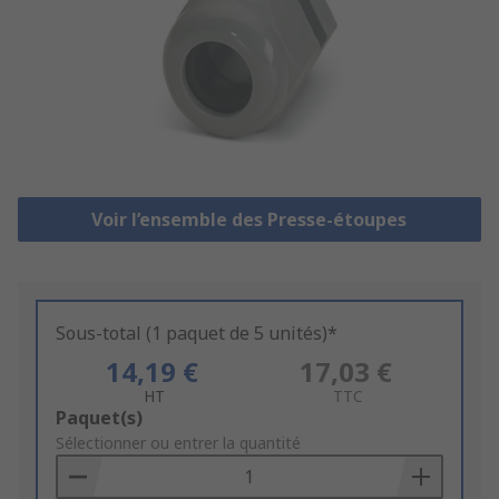
Voir l’ensemble des Presse-étoupes
Sous-total (1 paquet de 5 unités)*
14,19 €
17,03 €
HT
TTC
Add
Paquet(s)
to
Sélectionner ou entrer la quantité
Basket