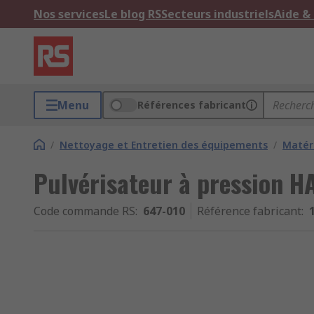
Nos services
Le blog RS
Secteurs industriels
Aide &
Menu
Références fabricant
/
Nettoyage et Entretien des équipements
/
Matér
Pulvérisateur à pression HA
Code commande RS
:
647-010
Référence fabricant
: