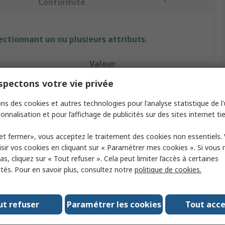
Conformité
ectionnant un ou plusieurs attributs.
Valeur
pectons votre vie privée
HAZET
ns des cookies et autres technologies pour l'analyse statistique de l'u
risateur
Portable
onnalisation et pour l’affichage de publicités sur des sites internet tie
uit
Pulvérisateur à pression
et fermer», vous acceptez le traitement des cookies non essentiels.
Gris
sir vos cookies en cliquant sur « Paramétrer mes cookies ». Si vous n
s, cliquez sur « Tout refuser ». Cela peut limiter l’accès à certaines
0.4kg
ités. Pour en savoir plus, consultez notre
politique de cookies.
éservoir
0.227L
ut refuser
Paramétrer les cookies
Tout acc
199