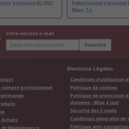
ateur à pression RS PRO
Pulvérisateur à pression
Blanc, 5 L
s
Votre adresse e-mail
S'inscrire
Mentions Légales
ontact
Conditions d'utilisation d
n compte professionnel
Politique de cookies
 commande
Politique de protection d
données - Mise à jour
roduits
Sécurité des E-mails
ie
Conditions générales de 
s Achats
Politique anti-corruption
s de Maintenance