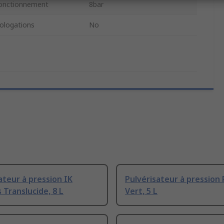
fonctionnement
8bar
logations
No
ateur à pression IK
Pulvérisateur à pression
 Translucide, 8 L
Vert, 5 L