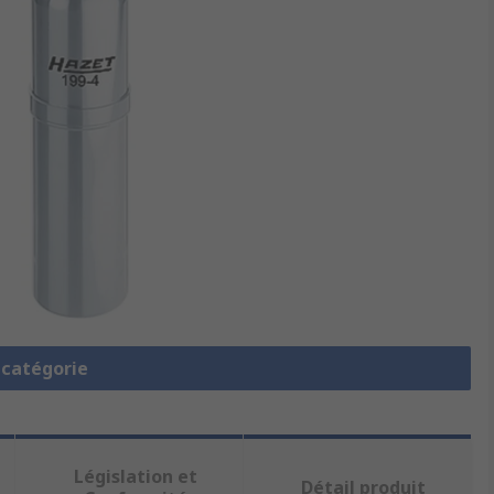
a catégorie
Législation et
Détail produit