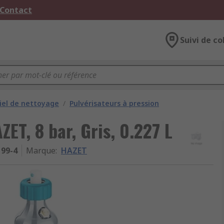
 Contact
Suivi de co
iel de nettoyage
/
Pulvérisateurs à pression
ZET, 8 bar, Gris, 0.227 L
199-4
Marque
:
HAZET