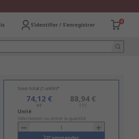
0
lis
S’identifier / S'enregistrer
Sous-total (1 unité)*
74,12 €
88,94 €
HT
TTC
Add
Unité
to
Sélectionner ou entrer la quantité
Basket
Commander