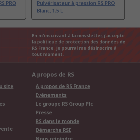
 RS PRO
Pulvérisateur à pression RS PRO
Blanc, 1.5 L
En m'inscrivant à la newsletter, j'accepte
la
politique de protection des données
de
RS France. Je pourrai me désinscrire à
tout moment.
A propos de RS
u site
A propos de RS France
Evénements
es
Le groupe RS Group Plc
Presse
RS dans le monde
vente
Démarche RSE
Nous rejoindre