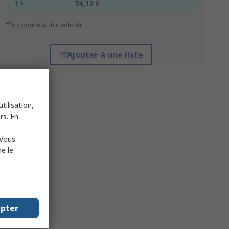
1 +
74,12 €
*Prix donné à titre indicatif
Ajouter à une liste
tilisation,
rs. En
 Vous
e le
epter