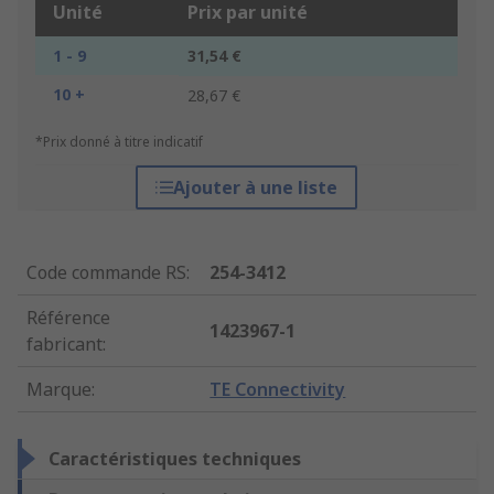
Unité
Prix par unité
1 - 9
31,54 €
10 +
28,67 €
*Prix donné à titre indicatif
Ajouter à une liste
Code commande RS
:
254-3412
Référence
1423967-1
fabricant
:
Marque
:
TE Connectivity
Caractéristiques techniques