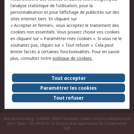
du site
l'analyse statistique de l'utilisation, pour la
Politique de protection
Sécurité des E-mails
personnalisation et pour l’affichage de publicités sur des
des données - Mise à
sites internet tiers. En cliquant sur
jour
« Accepter et fermer», vous acceptez le traitement des
Conditions générales
Politique anti-
cookies non essentiels. Vous pouvez choisir vos cookies
de vente
corruption
en cliquant sur « Paramétrer mes cookies ». Si vous ne le
souhaitez pas, cliquez sur « Tout refuser ». Cela peut
Campagnes marketing
limiter l’accès à certaines fonctionnalités. Pour en savoir
plus, consultez notre
politique de cookies.
A propos de RS
A propos de RS France
Evénements
Tout accepter
Le groupe RS Group Plc
Presse
Paramétrer les cookies
RS dans le monde
Démarche RSE
Tout refuser
Nous rejoindre
RS Particuliers
Rue Norman King, CS40453, 60031 Beauvais Cedex. Les prix indiqués sont
Hors Taxes. Tél: 09 69 32 22 34 (prix d'un appel local).
RS Components
SAS