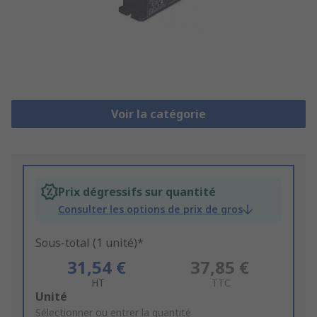
Voir la catégorie
Prix dégressifs sur quantité
Consulter les options de prix de gros
Sous-total (1 unité)*
31,54 €
37,85 €
HT
TTC
Add
Unité
to
Sélectionner ou entrer la quantité