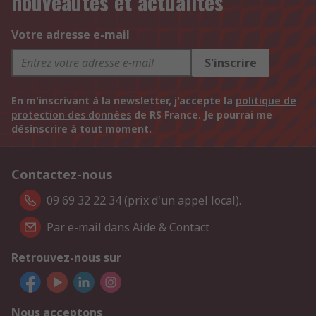
nouveautés et actualités
Votre adresse e-mail
S'inscrire
En m'inscrivant à la newsletter, j'accepte la
politique de
protection des données
de RS France. Je pourrai me
désinscrire à tout moment.
Contactez-nous
09 69 32 22 34 (prix d'un appel local).
Par e-mail dans Aide & Contact
Retrouvez-nous sur
Nous acceptons