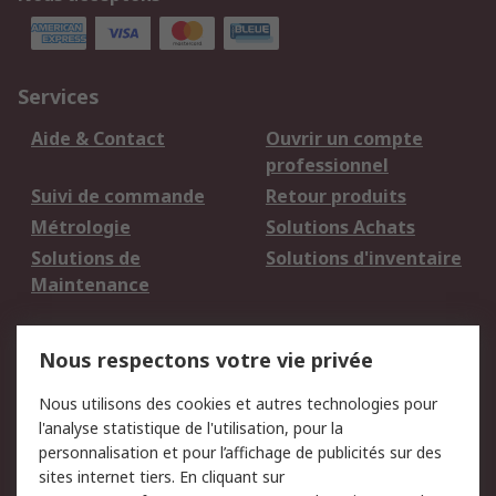
Services
Aide & Contact
Ouvrir un compte
professionnel
Suivi de commande
Retour produits
Métrologie
Solutions Achats
Solutions de
Solutions d'inventaire
Maintenance
Mentions Légales
Nous respectons votre vie privée
Conditions d'utilisation
Politique de cookies
Nous utilisons des cookies et autres technologies pour
du site
l'analyse statistique de l'utilisation, pour la
Politique de protection
Sécurité des E-mails
personnalisation et pour l’affichage de publicités sur des
des données - Mise à
sites internet tiers. En cliquant sur
jour