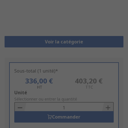
Voir la catégorie
Sous-total (1 unité)*
336,00 €
403,20 €
HT
TTC
Add
Unité
to
Sélectionner ou entrer la quantité
Basket
Commander