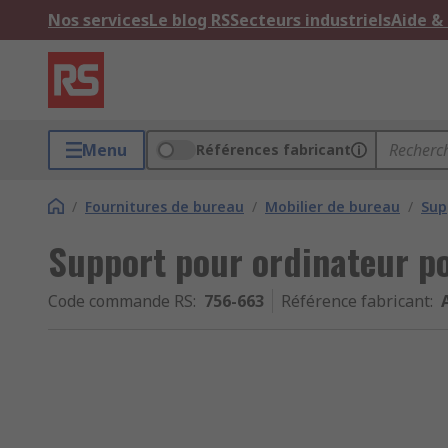
Nos services
Le blog RS
Secteurs industriels
Aide &
Menu
Références fabricant
/
Fournitures de bureau
/
Mobilier de bureau
/
Sup
Support pour ordinateur p
Code commande RS
:
756-663
Référence fabricant
: