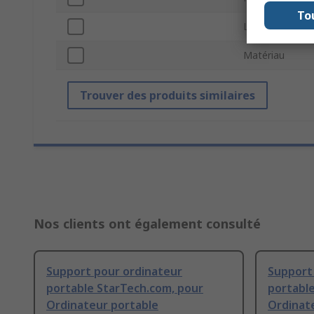
To
Largeur
Matériau
Trouver des produits similaires
Nos clients ont également consulté
Support pour ordinateur
Support
portable StarTech.com, pour
portabl
Ordinateur portable
Ordinat