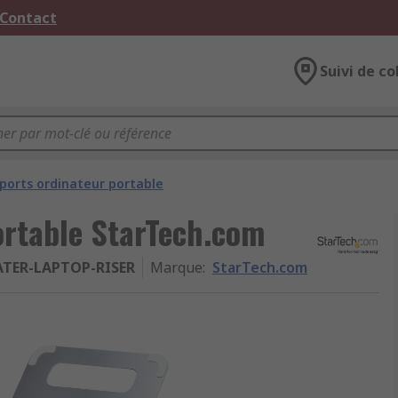
 Contact
Suivi de co
ports ordinateur portable
ortable StarTech.com
ATER-LAPTOP-RISER
Marque
:
StarTech.com