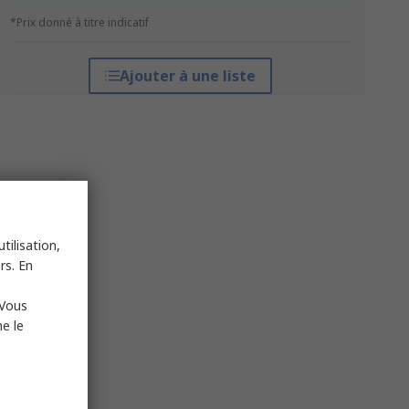
*Prix donné à titre indicatif
Ajouter à une liste
tilisation,
rs. En
 Vous
e le