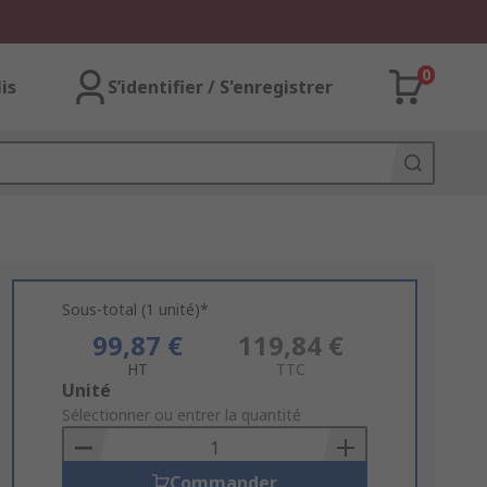
0
lis
S’identifier / S'enregistrer
Sous-total (1 unité)*
99,87 €
119,84 €
HT
TTC
Add
Unité
to
Sélectionner ou entrer la quantité
Basket
Commander