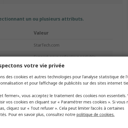
ectionnant un ou plusieurs attributs.
Valeur
StarTech.com
t
Support pour ordinateur portable
pectons votre vie privée
able
Oui
ns des cookies et autres technologies pour l'analyse statistique de l'u
érapants
Oui
onnalisation et pour l’affichage de publicités sur des sites internet tie
Argent
et fermer», vous acceptez le traitement des cookies non essentiels.
sir vos cookies en cliquant sur « Paramétrer mes cookies ». Si vous n
1672.8g
s, cliquez sur « Tout refuser ». Cela peut limiter l’accès à certaines
ités. Pour en savoir plus, consultez notre
politique de cookies.
260mm
80mm