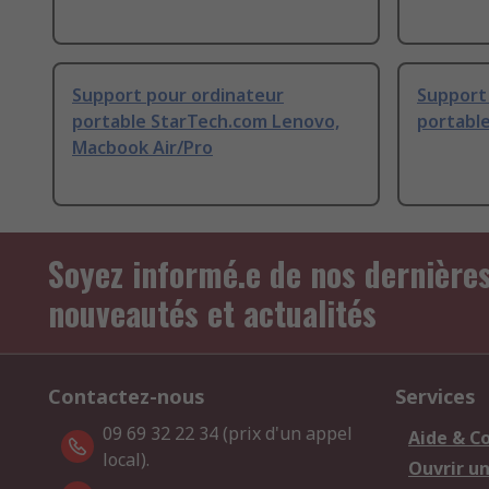
Support pour ordinateur
Support
portable StarTech.com Lenovo,
portabl
Macbook Air/Pro
Soyez informé.e de nos dernière
nouveautés et actualités
Contactez-nous
Services
09 69 32 22 34 (prix d'un appel
Aide & C
local).
Ouvrir u