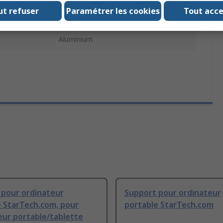
ut refuser
Paramétrer les cookies
Tout acc
230.5mm
Aluminium
 pour ordinateur
Support pour ordinateur
e StarTech.com, pour
portable StarTech.com
eur portable/tablette