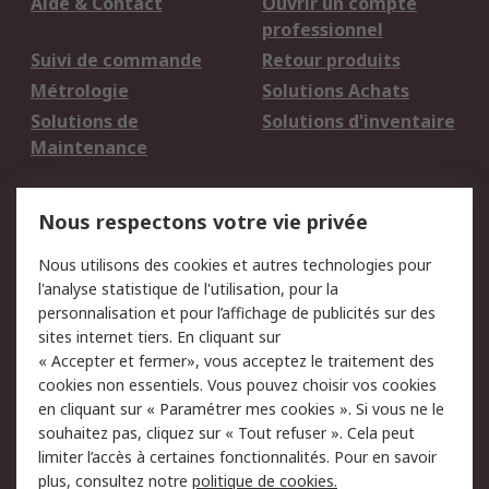
Aide & Contact
Ouvrir un compte
professionnel
Suivi de commande
Retour produits
Métrologie
Solutions Achats
Solutions de
Solutions d'inventaire
Maintenance
Mentions Légales
Nous respectons votre vie privée
Conditions d'utilisation
Politique de cookies
Nous utilisons des cookies et autres technologies pour
du site
l'analyse statistique de l'utilisation, pour la
Politique de protection
Sécurité des E-mails
personnalisation et pour l’affichage de publicités sur des
des données - Mise à
sites internet tiers. En cliquant sur
jour
« Accepter et fermer», vous acceptez le traitement des
Conditions générales
Politique anti-
cookies non essentiels. Vous pouvez choisir vos cookies
de vente
corruption
en cliquant sur « Paramétrer mes cookies ». Si vous ne le
souhaitez pas, cliquez sur « Tout refuser ». Cela peut
Campagnes marketing
limiter l’accès à certaines fonctionnalités. Pour en savoir
plus, consultez notre
politique de cookies.