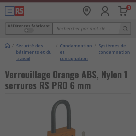
0
Références fabricant
/
Sécurité des
/
Condamnation
/
Systèmes de
bâtiments et du
et
condamnation
travail
consignation
Verrouillage Orange ABS, Nylon 1
serrures RS PRO 6 mm