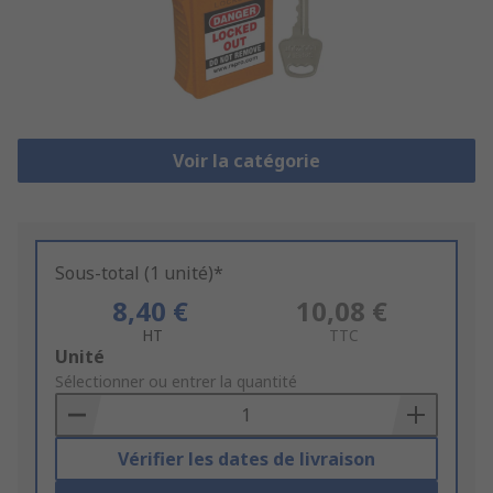
Voir la catégorie
Sous-total (1 unité)*
8,40 €
10,08 €
HT
TTC
Add
Unité
to
Sélectionner ou entrer la quantité
Basket
Vérifier les dates de livraison