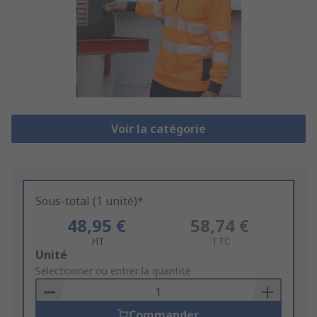
Voir la catégorie
Sous-total (1 unité)*
48,95 €
58,74 €
HT
TTC
Add
Unité
to
Sélectionner ou entrer la quantité
Basket
Commander