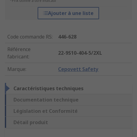
*Prix donné à titre indicatif
Ajouter à une liste
Code commande RS
:
446-628
Référence
22-9S10-404-5/2XL
fabricant
:
Marque
:
Cepovett Safety
Caractéristiques techniques
Documentation technique
Législation et Conformité
Détail produit