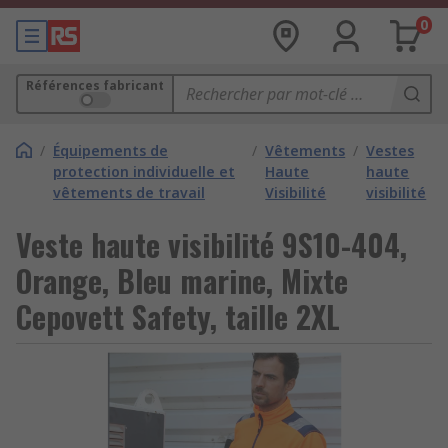
0
Références fabricant
/
Équipements de
/
Vêtements
/
Vestes
protection individuelle et
Haute
haute
vêtements de travail
Visibilité
visibilité
Veste haute visibilité 9S10-404,
Orange, Bleu marine, Mixte
Cepovett Safety, taille 2XL