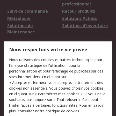
professionnel
Suivi de commande
Retour produits
Métrologie
Solutions Achats
Solutions de
Solutions d'inventaire
Maintenance
Mentions Légales
Nous respectons votre vie privée
Conditions d'utilisation
Politique de cookies
Nous utilisons des cookies et autres technologies pour
du site
l'analyse statistique de l'utilisation, pour la
Politique de protection
Sécurité des E-mails
personnalisation et pour l’affichage de publicités sur des
des données - Mise à
sites internet tiers. En cliquant sur
jour
« Accepter et fermer», vous acceptez le traitement des
Conditions générales
Politique anti-
cookies non essentiels. Vous pouvez choisir vos cookies
de vente
corruption
en cliquant sur « Paramétrer mes cookies ». Si vous ne le
souhaitez pas, cliquez sur « Tout refuser ». Cela peut
Campagnes marketing
limiter l’accès à certaines fonctionnalités. Pour en savoir
plus, consultez notre
politique de cookies.
A propos de RS