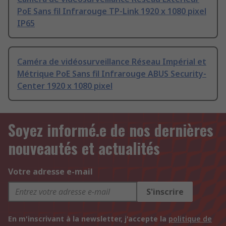
PoE Sans fil Infrarouge TP-Link 1920 x 1080 pixel
IP65
Caméra de vidéosurveillance Réseau Impérial et
Métrique PoE Sans fil Infrarouge ABUS Security-
Center 1920 x 1080 pixel
Soyez informé.e de nos dernières
nouveautés et actualités
Votre adresse e-mail
S'inscrire
En m'inscrivant à la newsletter, j'accepte la
politique de