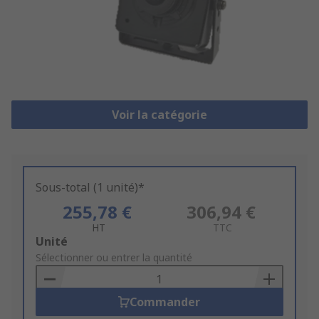
Voir la catégorie
Sous-total (1 unité)*
255,78 €
306,94 €
HT
TTC
Add
Unité
to
Sélectionner ou entrer la quantité
Basket
Commander