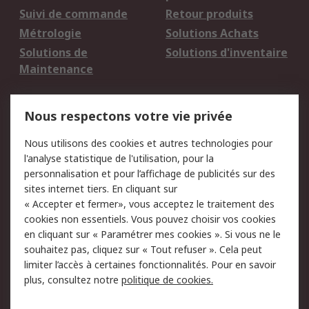
Suivi de commande
Retour produits
Métrologie
Solutions Achats
Solutions de
Solutions d'inventaire
Maintenance
Mentions Légales
Nous respectons votre vie privée
Conditions d'utilisation
Politique de cookies
Nous utilisons des cookies et autres technologies pour
du site
l'analyse statistique de l'utilisation, pour la
Politique de protection
Sécurité des E-mails
personnalisation et pour l’affichage de publicités sur des
des données - Mise à
sites internet tiers. En cliquant sur
jour
« Accepter et fermer», vous acceptez le traitement des
Conditions générales
Politique anti-
cookies non essentiels. Vous pouvez choisir vos cookies
de vente
corruption
en cliquant sur « Paramétrer mes cookies ». Si vous ne le
souhaitez pas, cliquez sur « Tout refuser ». Cela peut
Campagnes marketing
limiter l’accès à certaines fonctionnalités. Pour en savoir
plus, consultez notre
politique de cookies.
A propos de RS