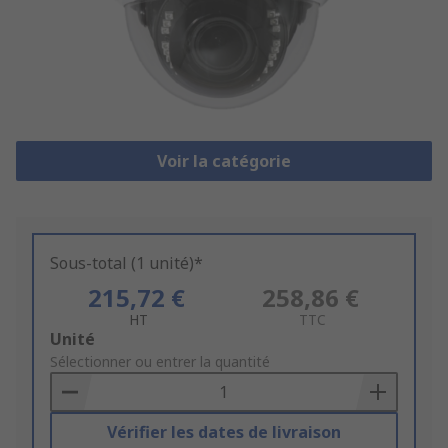
Voir la catégorie
Sous-total (1 unité)*
215,72 €
258,86 €
HT
TTC
Add
Unité
to
Sélectionner ou entrer la quantité
Basket
Vérifier les dates de livraison