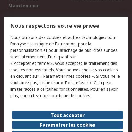
Maintenance
Mentions Légales
Nous respectons votre vie privée
Conditions d'utilisation
Politique de cookies
Nous utilisons des cookies et autres technologies pour
du site
l'analyse statistique de l'utilisation, pour la
Politique de protection
Sécurité des E-mails
personnalisation et pour l’affichage de publicités sur des
des données - Mise à
sites internet tiers. En cliquant sur
jour
« Accepter et fermer», vous acceptez le traitement des
Conditions générales
Politique anti-
cookies non essentiels. Vous pouvez choisir vos cookies
de vente
corruption
en cliquant sur « Paramétrer mes cookies ». Si vous ne le
souhaitez pas, cliquez sur « Tout refuser ». Cela peut
Campagnes marketing
limiter l’accès à certaines fonctionnalités. Pour en savoir
plus, consultez notre
politique de cookies.
A propos de RS
A propos de RS France
Evénements
Tout accepter
Le groupe RS Group Plc
Presse
Paramétrer les cookies
RS dans le monde
Démarche RSE