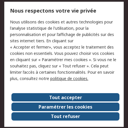
Mentions Légales
Nous respectons votre vie privée
Conditions d'utilisation
Politique de cookies
Nous utilisons des cookies et autres technologies pour
du site
l'analyse statistique de l'utilisation, pour la
Politique de protection
Sécurité des E-mails
personnalisation et pour l’affichage de publicités sur des
des données - Mise à
sites internet tiers. En cliquant sur
jour
« Accepter et fermer», vous acceptez le traitement des
Conditions générales
Politique anti-
cookies non essentiels. Vous pouvez choisir vos cookies
de vente
corruption
en cliquant sur « Paramétrer mes cookies ». Si vous ne le
souhaitez pas, cliquez sur « Tout refuser ». Cela peut
Campagnes marketing
limiter l’accès à certaines fonctionnalités. Pour en savoir
plus, consultez notre
politique de cookies.
A propos de RS
A propos de RS France
Evénements
Tout accepter
Le groupe RS Group Plc
Presse
Paramétrer les cookies
RS dans le monde
Démarche RSE
Tout refuser
Nous rejoindre
RS Particuliers