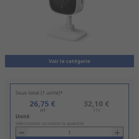
Voir la catégorie
Sous-total (1 unité)*
26,75 €
32,10 €
HT
TTC
Add
Unité
to
Sélectionner ou entrer la quantité
Basket