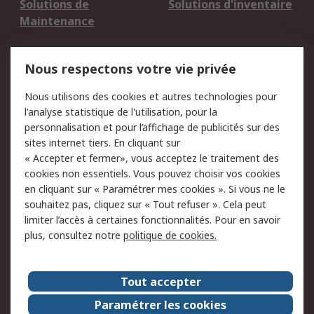
Solutions de
Solutions d'inventaire
Maintenance
Mentions Légales
Nous respectons votre vie privée
Conditions d'utilisation
Politique de cookies
Nous utilisons des cookies et autres technologies pour
du site
l'analyse statistique de l'utilisation, pour la
Politique de protection
Sécurité des E-mails
personnalisation et pour l’affichage de publicités sur des
des données - Mise à
sites internet tiers. En cliquant sur
jour
« Accepter et fermer», vous acceptez le traitement des
Conditions générales
Politique anti-
cookies non essentiels. Vous pouvez choisir vos cookies
de vente
corruption
en cliquant sur « Paramétrer mes cookies ». Si vous ne le
souhaitez pas, cliquez sur « Tout refuser ». Cela peut
Campagnes marketing
limiter l’accès à certaines fonctionnalités. Pour en savoir
plus, consultez notre
politique de cookies.
A propos de RS
A propos de RS France
Evénements
Tout accepter
Le groupe RS Group Plc
Presse
Paramétrer les cookies
RS dans le monde
Démarche RSE