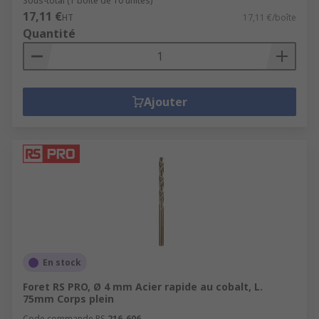
Sous-total (1 boîte de 10 unités)
17,11 €
HT
17,11 €/boîte
Quantité
Ajouter
En stock
Foret RS PRO, Ø 4 mm Acier rapide au cobalt, L.
75mm Corps plein
Code commande RS
216-606