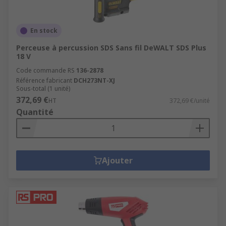
En stock
Perceuse à percussion SDS Sans fil DeWALT SDS Plus
18 V
Code commande RS
136-2878
Référence fabricant
DCH273NT-XJ
Sous-total (1 unité)
372,69 €
HT
372,69 €/unité
Quantité
Ajouter