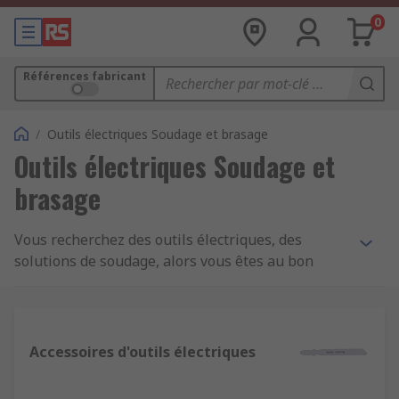
0
Références fabricant
/
Outils électriques Soudage et brasage
Outils électriques Soudage et
brasage
Vous recherchez des outils électriques, des
solutions de soudage, alors vous êtes au bon
endroit. Ici, chez RS, nous proposons des produits
ayant passé les contrôles qualité, des outils et
des accessoires pour faire le boulot avec en plus
un service inégalé. Notre gamme inclut des
Accessoires d'outils électriques
produits dans des catégories telles que : outils
pneumatiques, forets et pièces, fraisage et tours,