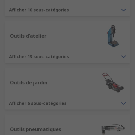
ingénieurs dans le monde entier et distribuons
des outils aux clients dans plus de 160 pays, qui
Afficher 10 sous-catégories
savent qu'ils peuvent compter sur la qualité de
nos produits et un excellent service client.
Outils d'atelier
Afficher 13 sous-catégories
Outils de jardin
Afficher 6 sous-catégories
Outils pneumatiques