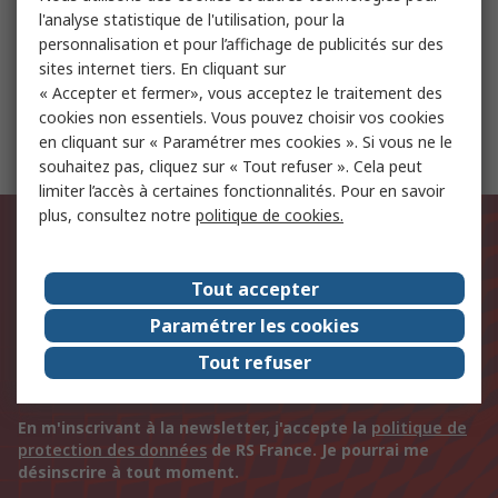
l'analyse statistique de l'utilisation, pour la
personnalisation et pour l’affichage de publicités sur des
Moteurs électriques
sites internet tiers. En cliquant sur
« Accepter et fermer», vous acceptez le traitement des
cookies non essentiels. Vous pouvez choisir vos cookies
Câbles en nappe
en cliquant sur « Paramétrer mes cookies ». Si vous ne le
souhaitez pas, cliquez sur « Tout refuser ». Cela peut
limiter l’accès à certaines fonctionnalités. Pour en savoir
plus, consultez notre
politique de cookies.
Soyez informé.e de nos dernières
nouveautés et actualités
Tout accepter
Votre adresse e-mail
Paramétrer les cookies
Tout refuser
S'inscrire
En m'inscrivant à la newsletter, j'accepte la
politique de
protection des données
de RS France. Je pourrai me
désinscrire à tout moment.