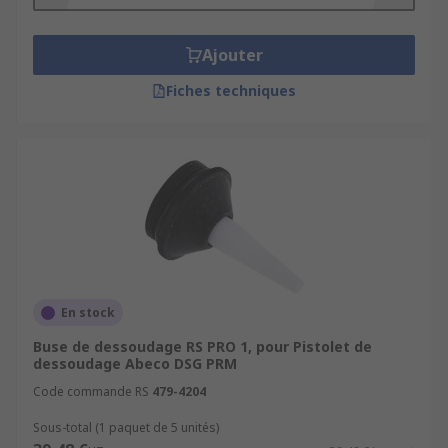
dessoudage/à souder utilisé dans :
Ajouter
Entretien électronique et électrique
Fiches techniques
Maintenance
Soudure de réusinage
Bricolage
En stock
Buse de dessoudage RS PRO 1, pour Pistolet de
dessoudage Abeco DSG PRM
Code commande RS
479-4204
Sous-total (1 paquet de 5 unités)