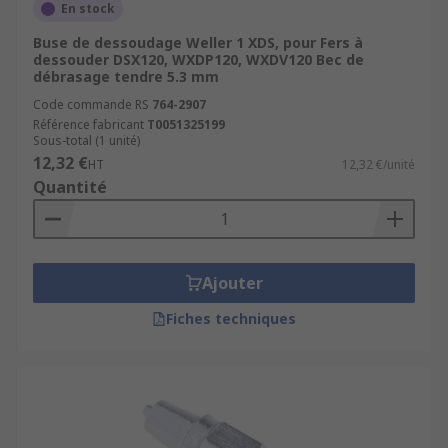
En stock
Buse de dessoudage Weller 1 XDS, pour Fers à
dessouder DSX120, WXDP120, WXDV120 Bec de
débrasage tendre 5.3 mm
Code commande RS
764-2907
Référence fabricant
T0051325199
Sous-total (1 unité)
12,32 €
HT
12,32 €/unité
Quantité
Ajouter
Fiches techniques