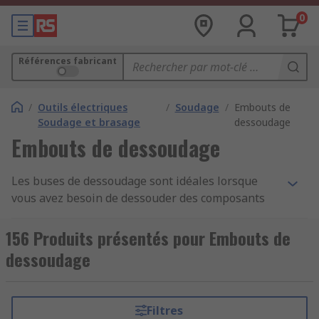
0
Références fabricant
/
Outils électriques
/
Soudage
/
Embouts de
Soudage et brasage
dessoudage
Embouts de dessoudage
Les buses de dessoudage sont idéales lorsque
vous avez besoin de dessouder des composants
d'une carte de circuit imprimé ou de retirer de la
soudure. Ces buses sont parfaites lorsque vous
156 Produits présentés pour Embouts de
avez besoin de composants de soudure et qu'ils
dessoudage
s'adaptent dans de nombreux outils de
dessoudage. Divers types de buses de
dessoudage permettent de nombreux travaux,
Filtres
des petites buses très précises aux buses plus