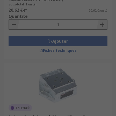
Référence fabricant
SY7000-27-1F-Q
Sous-total (1 unité)
20,62 €
HT
20,62 €/unité
Quantité
Ajouter
Fiches techniques
En stock