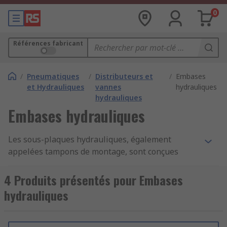
0
Références fabricant
/
Pneumatiques
/
Distributeurs et
/
Embases
et Hydrauliques
vannes
hydrauliques
hydrauliques
Embases hydrauliques
Les sous-plaques hydrauliques, également
appelées tampons de montage, sont conçues
pour connecter une
vanne hydraulique
à la
tuyauterie sur le terrain. Comme un tableau de
4 Produits présentés pour Embases
distribution sur un circuit, les sous-plaques
hydrauliques
hydrauliques vous permettent de contrôler la
quantité de liquide circulant entre les
composants dans les machines hydrauliques.