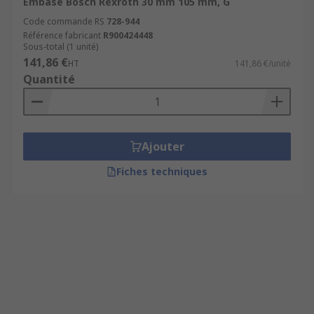
Embase Bosch Rexroth 30 mm 105 mm, G
Code commande RS
728-944
Référence fabricant
R900424448
Sous-total (1 unité)
141,86 €
HT
141,86 €/unité
Quantité
Ajouter
Fiches techniques