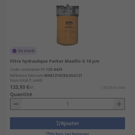
En stock
Filtre hydraulique Parker Maxiflo G 10 μm
Code commande RS
125-8429
Référence fabricant
MXA1210CBG2GG121
Sous-total (1 unité)
133,93 €
HT
133,93 €/unité
Quantité
Ajouter
Fiches techniques