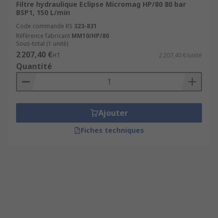
Filtre hydraulique Eclipse Micromag HP/80 80 bar
BSP1, 150 L/min
Code commande RS
323-831
Référence fabricant
MM10/HP/80
Sous-total (1 unité)
2 207,40 €
HT
2 207,40 €/unité
Quantité
Ajouter
Fiches techniques