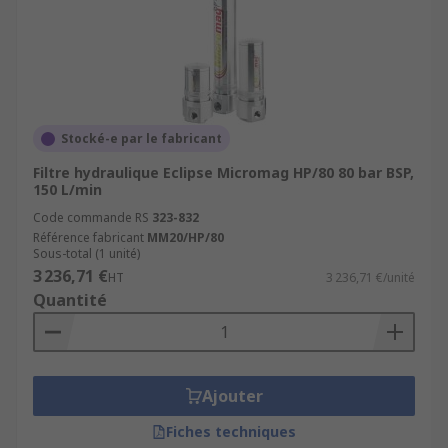
Stocké-e par le fabricant
Filtre hydraulique Eclipse Micromag HP/80 80 bar BSP,
150 L/min
Code commande RS
323-832
Référence fabricant
MM20/HP/80
Sous-total (1 unité)
3 236,71 €
HT
3 236,71 €/unité
Quantité
Ajouter
Fiches techniques