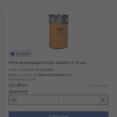
En stock
Filtre hydraulique Parker Maxiflo G 10 μm
Code commande RS
125-8431
Référence fabricant
MXA1210QBU4RG121
Sous-total (1 unité)
221,00 €
HT
221,00 €/unité
Quantité
Ajouter