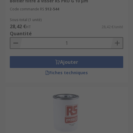
Boîtier filtre à visser RS PRO G 10 μm
Code commande RS
512-544
Sous-total (1 unité)
28,42 €
HT
28,42 €/unité
Quantité
Ajouter
Fiches techniques