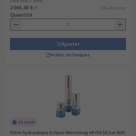
Sous-total (1 unité)
2 066,48 €
HT
2 066,48 €/unité
Quantité
Ajouter
Fiches techniques
En stock
Filtre hydraulique Eclipse Micromag HP/50 50 bar BSP,