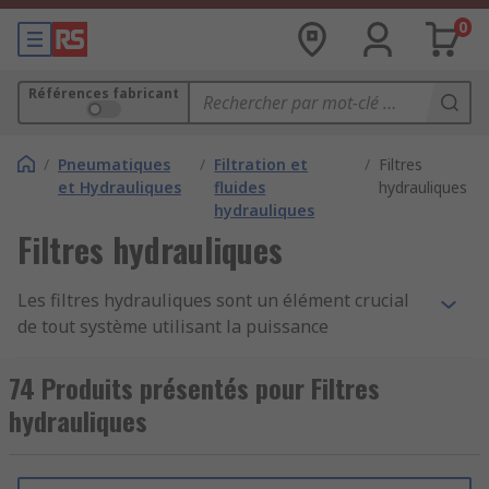
0
Références fabricant
/
Pneumatiques
/
Filtration et
/
Filtres
et Hydrauliques
fluides
hydrauliques
hydrauliques
Filtres hydrauliques
Les filtres hydrauliques sont un élément crucial
de tout système utilisant la puissance
hydraulique et sont conçus pour filtrer les huiles,
l'eau ou d'autres liquides dans une application
74 Produits présentés pour Filtres
d'installation hydraulique. Les systèmes
hydrauliques
hydrauliques présentent un risque accru de
contamination en raison de l'usure des
composants, l'infiltration de joints ou de liquide