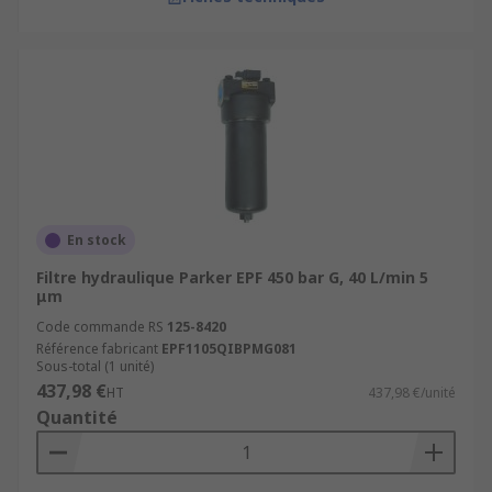
En stock
Filtre hydraulique Parker EPF 450 bar G, 40 L/min 5
μm
Code commande RS
125-8420
Référence fabricant
EPF1105QIBPMG081
Sous-total (1 unité)
437,98 €
HT
437,98 €/unité
Quantité