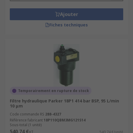
Ajouter
Fiches techniques
Temporairement en rupture de stock
Filtre hydraulique Parker 18P1 414 bar BSP, 95 L/min
10 μm
Code commande RS
288-4327
Référence fabricant
18P110QBM3MG121S14
Sous-total (1 unité)
540,74 €
HT
540,74 €/unité