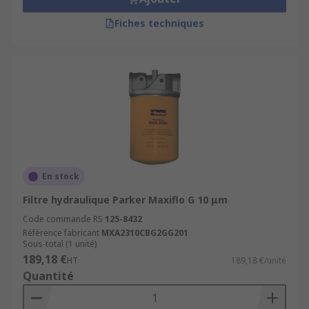
Fiches techniques
En stock
Filtre hydraulique Parker Maxiflo G 10 μm
Code commande RS
125-8432
Référence fabricant
MXA2310CBG2GG201
Sous-total (1 unité)
189,18 €
HT
189,18 €/unité
Quantité