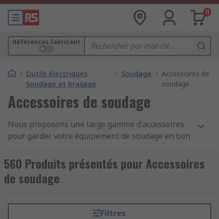
0
Références fabricant
/
Outils électriques
/
Soudage
/
Accessoires de
Soudage et brasage
soudage
Accessoires de soudage
Nous proposons une large gamme d'accessoires
pour garder votre équipement de soudage en bon
état de marche et des produits pour assurer une
productivité optimale. Notre gamme inclut les
560 Produits présentés pour Accessoires
plus grandes marques telles Antex, Cooper, Engel,
de soudage
Ersa, Metcal, Multicore, Weller et RS PRO.
Quels types d'accessoires de soudage sont
Filtres