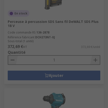
En stock
Perceuse à percussion SDS Sans fil DeWALT SDS Plus
18 V
Code commande RS
136-2878
Référence fabricant
DCH273NT-XJ
Sous-total (1 unité)
372,69 €
HT
372,69 €/unité
Quantité
Ajouter