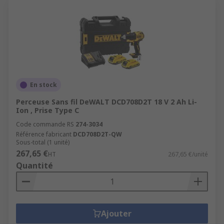
En stock
Perceuse Sans fil DeWALT DCD708D2T 18 V 2 Ah Li-
Ion , Prise Type C
Code commande RS
274-3034
Référence fabricant
DCD708D2T-QW
Sous-total (1 unité)
267,65 €
HT
267,65 €/unité
Quantité
Ajouter