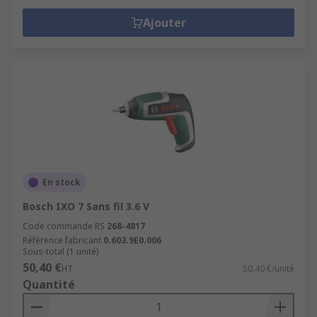
Ajouter
En stock
Bosch IXO 7 Sans fil 3.6 V
Code commande RS
268-4817
Référence fabricant
0.603.9E0.006
Sous-total (1 unité)
50,40 €
HT
50,40 €/unité
Quantité