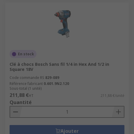
En stock
Clé à chocs Bosch Sans fil 1/4 in Hex And 1/2 in
Square 18V
Code commande RS
829-089
Référence fabricant
0.601.9N2.120
Sous-total (1 unité)
211,88 €
HT
211,88 €/unité
Quantité
Ajouter