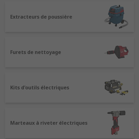
faible, moins l'outil est puissant, car cela
détermine la quantité d'alimentation que la
Extracteurs de poussière
batterie peut fournir. Pour les tâches
légères, un outil entre 7 et 15 V est adapté,
pour les tâches de charge moyenne,
recherchez plutôt entre 12 et 18 volts,
tandis que pour le travail intensif,
Furets de nettoyage
recherchez les outils qui vont de 18 à 36
volts.
Avantages des outils électriques filaires
Kits d'outils électriques
Taille, poids et manipulation : les outils
filaires ne nécessitent pas de batteries
lourdes, cela signifie qu'ils sont souvent
plus légers et plus petits que ceux sans fil.
Marteaux à riveter électriques
Pour cette raison, la plupart des
professionnels prennent avec eux un
équivalent filaire pour les travaux, au cas où