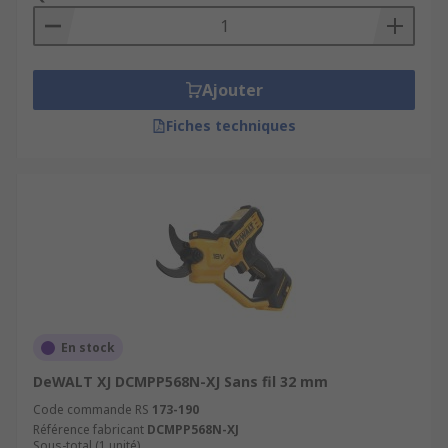
Ajouter
Fiches techniques
En stock
DeWALT XJ DCMPP568N-XJ Sans fil 32 mm
Code commande RS
173-190
Référence fabricant
DCMPP568N-XJ
Sous-total (1 unité)