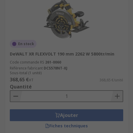
En stock
DeWALT XR FLEXVOLT 190 mm 2262 W 5800tr/min
Code commande RS
261-0060
Référence fabricant
DCS578NT-XJ
Sous-total (1 unité)
368,65 €
HT
368,65 €/unité
Quantité
Ajouter
Fiches techniques