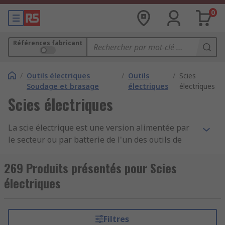
0
Références fabricant
/
Outils électriques
/
Outils
/
Scies
Soudage et brasage
électriques
électriques
Scies électriques
La scie électrique est une version alimentée par
le secteur ou par batterie de l'un des outils de
coupe les plus populaires. Les scies à métaux
électriques sont utilisées pour couper divers
269 Produits présentés pour Scies
matériaux, y compris les pierres, le béton, le bois
électriques
ou les métaux. Le processus de découpe est
réalisé en plaçant le bord denté contre le
matériau et en le déplaçant avec force en avant et
Filtres
en arrière ou en rotation constante dans un sens.