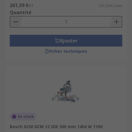
Construction
261,59 €
HT
261,59 €/unité
Charpente
Quantité
Métallurgie
Automobile
Démolition
Ajouter
Fiches techniques
En stock
Bosch GCM GCM 12 SDE 305 mm 1450 W 110V