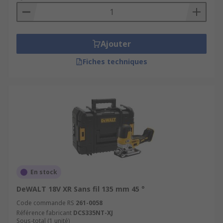
professionnelles, car il permet de réaliser
des coupes à divers angles. Également, elles
permettent de pivoter vers la droite ou vers
la gauche, ainsi que de s'incliner pour
Ajouter
produire des coupes biseautées.
Fiches techniques
Scies alternative
: utilisée pour les
travaux, comme la démolition et le
remodelage. Ces scies sont très utiles pour
couper les types de matériaux comme le
bois, le métal, le PVC et les clous.
Comment choisir une scie à métaux
électrique?
En stock
Les scies électriques sont des outils électriques
DeWALT 18V XR Sans fil 135 mm 45 °
extrêmement polyvalents qui sont utilisés dans
un certain nombre de secteurs, dont :
Code commande RS
261-0058
Référence fabricant
DCS335NT-XJ
Sous-total (1 unité)