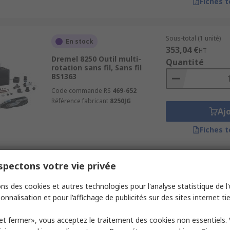
Fiches 
Sous-total (1 unité)
En stock
353,04 €
HT
Dremel 8250 Outil multi-
Quantité
rotation sans fil, Sans fil
BS1363
Code commande RS
469-652
Référence fabricant
8250JG
Aj
Fiches 
pectons votre vie privée
Sous-total (1 unité)
En stock
284,68 €
HT
ns des cookies et autres technologies pour l'analyse statistique de l'u
Bosch GRO 12V-35 GRO 12V-35
Quantité
Outil rotatif, Sans fil Type C -
onnalisation et pour l’affichage de publicités sur des sites internet tie
UE
Code commande RS
874-9964
et fermer», vous acceptez le traitement des cookies non essentiels.
Référence fabricant
06019C5001