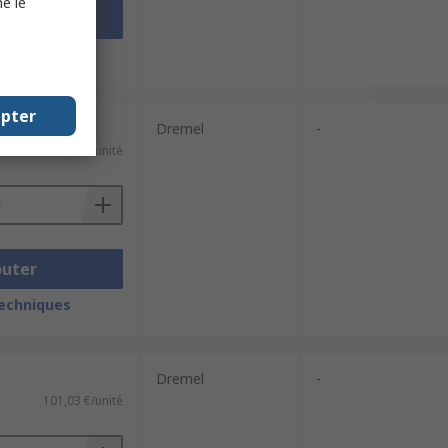
e le
outer
techniques
epter
Dremel
-
94,97 €/unité
outer
techniques
Dremel
-
101,03 €/unité