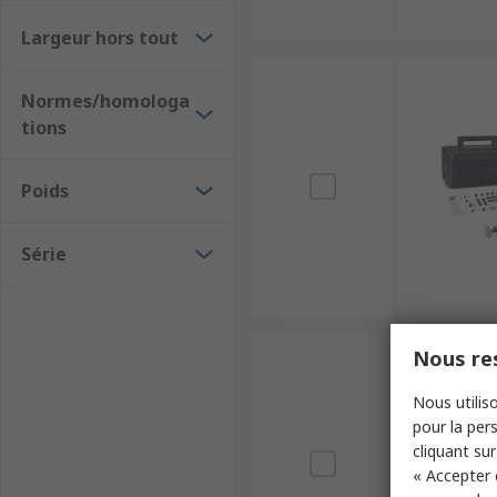
Largeur hors tout
Normes/homologa
tions
Poids
Série
Nous res
Nous utiliso
pour la pers
cliquant sur
« Accepter 