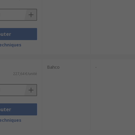
outer
techniques
Bahco
-
227,64 €/unité
outer
techniques