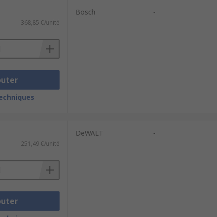
Bosch
-
368,85 €/unité
outer
techniques
DeWALT
-
251,49 €/unité
outer