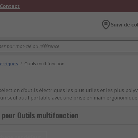
 Contact
Suivi de co
ectriques
/
Outils multifonction
lection d'outils électriques les plus utiles et les plus poly
'un seul outil portable avec une prise en main ergonomique 
cessoires, des embouts, des disques, et de nombreux ajouts
soires facilement interchangeables, les outils multifonction
 pour Outils multifonction
ois, le métal, les cloisons sèches, l'enduit et les plastique
ficace. Il existe deux types d’outil multifonctions : l’outil m
ifonction rotatif, qui ressemble à une petite meuleuse et qui
chage par défaut