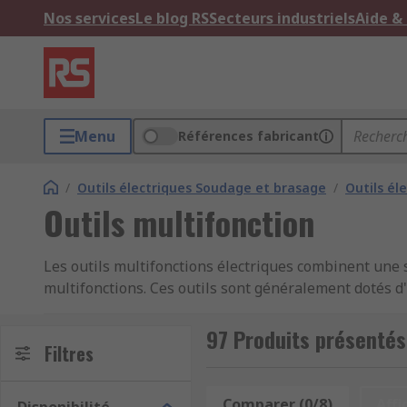
Nos services
Le blog RS
Secteurs industriels
Aide &
Menu
Références fabricant
/
Outils électriques Soudage et brasage
/
Outils él
Outils multifonction
Les outils multifonctions électriques combinent une sé
multifonctions. Ces outils sont généralement dotés d
ont de nombreux types de têtes attachables comme ac
polissage, le fraisage et l'ébavurage. Grâce aux acces
97 Produits présentés
Filtres
meuler et gratter dans divers matériaux, y compris le b
multifonctions permettent une utilisation précise et ef
de réaliser des coupes fines et précises, l’outil mult
Comparer (0/8)
Affi