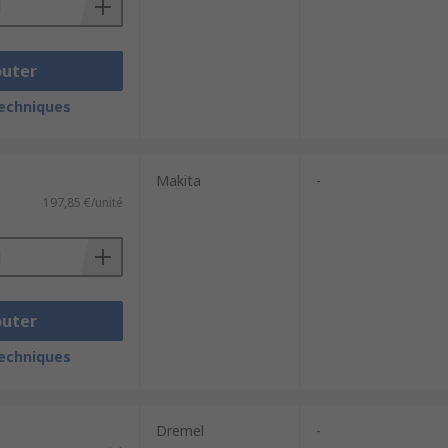
outer
techniques
Makita
-
197,85 €/unité
outer
techniques
Dremel
-