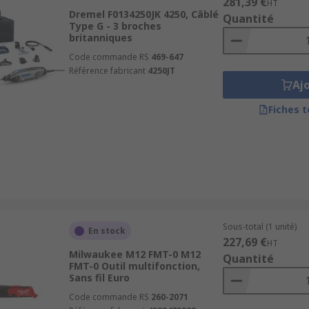
281,39 €
HT
Dremel F0134250JK 4250, Câblé
Quantité
Type G - 3 broches
britanniques
Code commande RS
469-647
Référence fabricant
4250JT
Aj
Fiches 
Sous-total (1 unité)
En stock
227,69 €
HT
Milwaukee M12 FMT-0 M12
Quantité
FMT-0 Outil multifonction,
Sans fil Euro
Code commande RS
260-2071