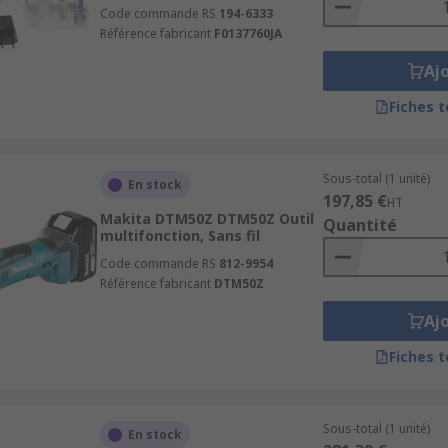
Code commande RS
194-6333
Référence fabricant
F0137760JA
Aj
Fiches 
Sous-total (1 unité)
En stock
197,85 €
HT
Makita DTM50Z DTM50Z Outil
Quantité
multifonction, Sans fil
Code commande RS
812-9954
Référence fabricant
DTM50Z
Aj
Fiches 
Sous-total (1 unité)
En stock