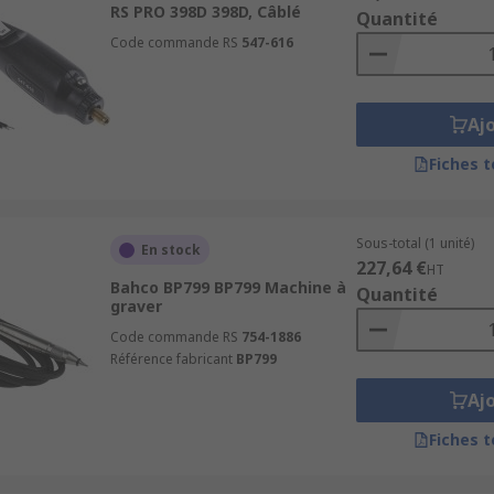
RS PRO 398D 398D, Câblé
Quantité
Code commande RS
547-616
Aj
Fiches 
Sous-total (1 unité)
En stock
227,64 €
HT
Bahco BP799 BP799 Machine à
Quantité
graver
Code commande RS
754-1886
Référence fabricant
BP799
Aj
Fiches 