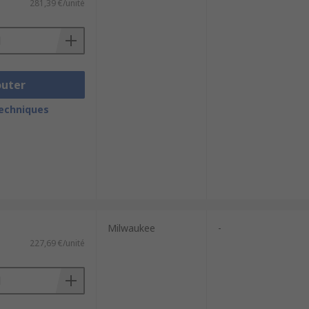
281,39 €/unité
outer
techniques
Milwaukee
-
227,69 €/unité