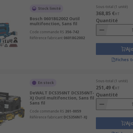
Sous-total (1 unité)
Stock limité
368,85 €
HT
Bosch 06018G2002 Outil
Quantité
multifonction, Sans fil
Code commande RS
356-742
Référence fabricant
06018G2002
Aj
Fiches 
Sous-total (1 unité)
En stock
251,49 €
HT
DeWALT DCS356NT DCS356NT-
Quantité
XJ Outil multifonction, Sans fil
Sans fil
Code commande RS
261-0059
Référence fabricant
DCS356NT-XJ
Aj