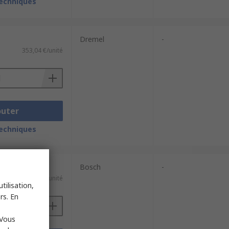
techniques
Dremel
-
353,04 €/unité
outer
techniques
Bosch
-
284,68 €/unité
tilisation,
rs. En
 Vous