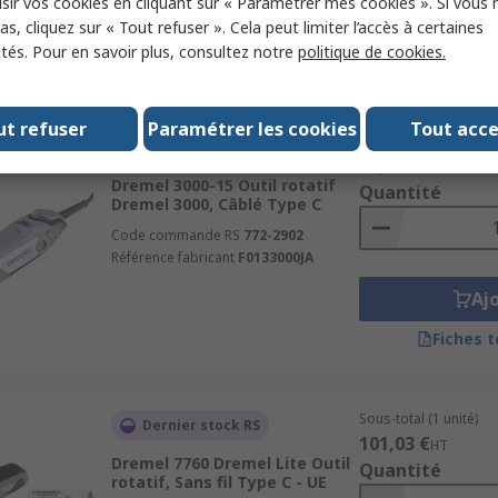
sir vos cookies en cliquant sur « Paramétrer mes cookies ». Si vous n
Aj
s, cliquez sur « Tout refuser ». Cela peut limiter l’accès à certaines
ités. Pour en savoir plus, consultez notre
politique de cookies.
Fiches 
ut refuser
Paramétrer les cookies
Tout acc
Sous-total (1 unité)
En stock
94,97 €
HT
Dremel 3000-15 Outil rotatif
Quantité
Dremel 3000, Câblé Type C
Code commande RS
772-2902
Référence fabricant
F0133000JA
Aj
Fiches 
Sous-total (1 unité)
Dernier stock RS
101,03 €
HT
Dremel 7760 Dremel Lite Outil
Quantité
rotatif, Sans fil Type C - UE