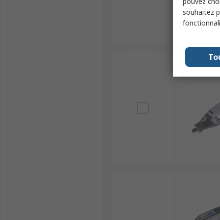
pouvez choi
souhaitez pa
fonctionnal
To