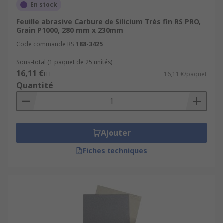
bois massif./li/ul
En stock
Feuille abrasive Carbure de Silicium Très fin RS PRO,
Grain P1000, 280 mm x 230mm
Code commande RS
188-3425
Sous-total (1 paquet de 25 unités)
16,11 €
HT
16,11 €/paquet
Quantité
Ajouter
Fiches techniques