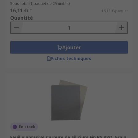
Sous-total (1 paquet de 25 unités)
16,11 €
HT
16,11 €/paquet
Quantité
Ajouter
Fiches techniques
En stock
Feuille abrasive Carbure de Silicium Fin RS PRO, Grain