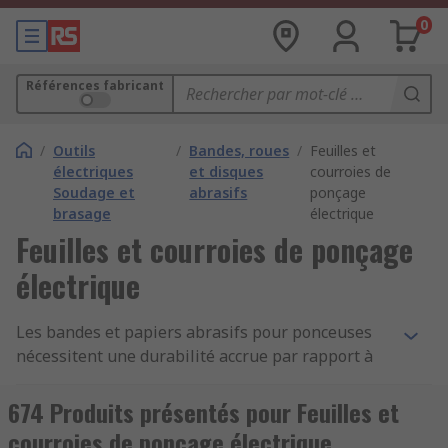
0
Références fabricant
/
Outils
/
Bandes, roues
/
Feuilles et
électriques
et disques
courroies de
Soudage et
abrasifs
ponçage
brasage
électrique
Feuilles et courroies de ponçage
électrique
Les bandes et papiers abrasifs pour ponceuses
nécessitent une durabilité accrue par rapport à
une feuille de papier de verre ou un disque
abrasif normal et sont fabriquées avec un
674 Produits présentés pour Feuilles et
matériau de support capable de résister à cette
courroies de ponçage électrique