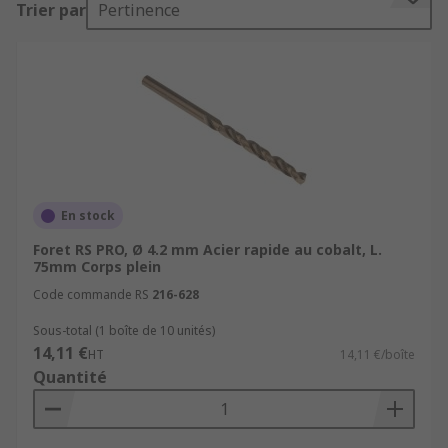
Trier par
Pertinence
le foret intermédiaire
le foret long
le foret court
le cône morse
le foret à centrage automatique
Quels matériaux peuvent-ils couper ?
En stock
Foret RS PRO, Ø 4.2 mm Acier rapide au cobalt, L.
Aluminium
75mm Corps plein
Code commande RS
216-628
Laiton
Fonte
Sous-total (1 boîte de 10 unités)
14,11 €
HT
14,11 €/boîte
Acier doux
Quantité
Acier inoxydable
Plastique