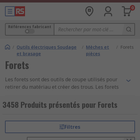
0
Références fabricant
/
Outils électriques Soudage
/
Mèches et
/
Forets
et brasage
pièces
Forets
Les forets sont des outils de coupe utilisés pour
retirer du matériau et créer des trous. Les forets
de qualité sont disponibles dans de nombreuses
formes, tailles et des types spécifiques pour
3458 Produits présentés pour Forets
divers matériaux.
Types de forets
Filtres
Parmi les différents types de forets, on trouve :