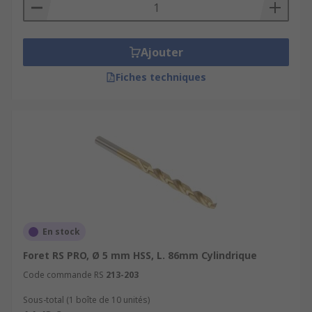
Un équipement de protection des yeux doit
être porté à tout moment
Ajouter
Utilisez uniquement des forets adaptés aux
Fiches techniques
outils électriques
Gardez vos mains à l'écart des forets
pendant l'application
Informations sur les applications
La plupart des forets possèdent un angle de
point de 118 degrés, propre à l'utilisation dans le
bois, le plastique, et la plupart des autres
En stock
matériaux.
Foret RS PRO, Ø 5 mm HSS, L. 86mm Cylindrique
Code commande RS
213-203
Sous-total (1 boîte de 10 unités)