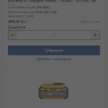
Batterie et chargeur DeWALT DEWALT XR 9 Ah, 18V
Code commande RS
274-3032
Référence fabricant
DCB118X2-QW
Sous-total (1 unité)
469,65 €
HT
469,65 €/unité
Quantité
Ajouter
Fiches techniques