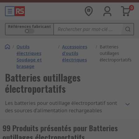
0
Références fabricant
/
Outils
/
Accessoires
/
Batteries
électriques
d'outils
outillages
Soudage et
électriques
électroportatifs
brasage
Batteries outillages
électroportatifs
Les batteries pour outillage électroportatif sont
des sources d'alimentation rechargeables
utilisées dans une variété d'outils électriques tels
que perceuses, scies électriques, ponceuses, etc.
99 Produits présentés pour Batteries
outillages électroportatifs