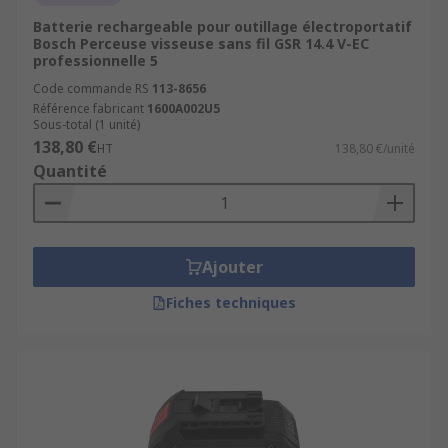
batteries d’outils
Batterie rechargeable pour outillage électroportatif
électroportatifs
Bosch Perceuse visseuse sans fil GSR 14.4 V-EC
professionnelle 5
Code commande RS
113-8656
Pour prolonger la durée de vie de votre batterie,
Référence fabricant
1600A002U5
évitez de la laisser complètement déchargée
Sous-total (1 unité)
pendant de longues périodes, gardez-la à l’abri
138,80 €
HT
138,80 €/unité
des températures extrêmes et utilisez un
Quantité
chargeur approprié.
Les batteries d’outils électroportatifs sont un
élément essentiel de tout projet de bricolage ou
Ajouter
de construction. En comprenant les différents
types de batteries et en sachant comment les
Fiches techniques
entretenir correctement, vous pouvez vous
assurer que vos outils sont toujours prêts à
l’emploi.