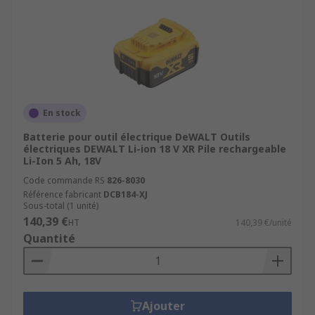
En stock
Batterie pour outil électrique DeWALT Outils
électriques DEWALT Li-ion 18 V XR Pile rechargeable
Li-Ion 5 Ah, 18V
Code commande RS
826-8030
Référence fabricant
DCB184-XJ
Sous-total (1 unité)
140,39 €
HT
140,39 €/unité
Quantité
Ajouter