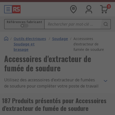
0
Références fabricant
/
Outils électriques
/
Soudage
/
Accessoires
Soudage et
d'extracteur de
brasage
fumée de soudure
Accessoires d'extracteur de
fumée de soudure
Utilisez des accessoires d'extracteur de fumées
de soudure pour compléter votre poste de travail
à souder idéal ou pour garder votre équipement
en bon état de fonctionnement. Notre gamme
187 Produits présentés pour Accessoires
d'accessoires pour extracteur de fumées est
d'extracteur de fumée de soudure
conçue pour fonctionner avec votre marque