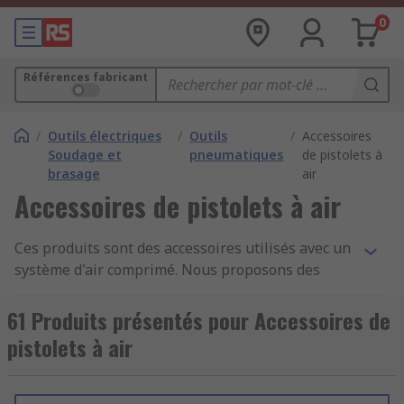
0
Références fabricant
/
Outils électriques
/
Outils
/
Accessoires
Soudage et
pneumatiques
de pistolets à
brasage
air
Accessoires de pistolets à air
Ces produits sont des accessoires utilisés avec un
système d'air comprimé. Nous proposons des
produits de grande qualité conçus par des
marques et des fabricants reconnus comme
61 Produits présentés pour Accessoires de
Festo, SMC, Legris, Prevost, CEJN et RS PRO. Cette
pistolets à air
large gamme d'accessoires a une longue durée de
vie pour vous accompagner au quotidien dans
l'utilisation de votre système de nettoyage à air