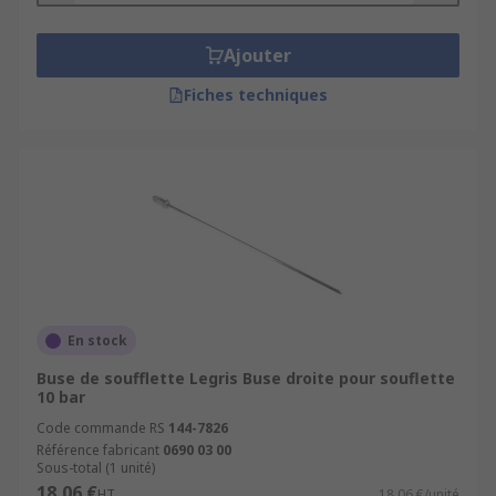
Ajouter
Fiches techniques
En stock
Buse de soufflette Legris Buse droite pour souflette
10 bar
Code commande RS
144-7826
Référence fabricant
0690 03 00
Sous-total (1 unité)
18,06 €
HT
18,06 €/unité