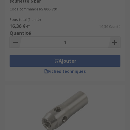
souflette 6 bar
Code commande RS
806-791
Sous-total (1 unité)
16,36 €
HT
16,36 €/unité
Quantité
Ajouter
Fiches techniques