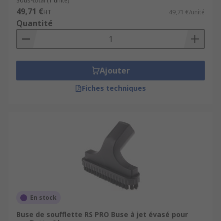
Sous-total (1 unité)
49,71 €
Ces produits servent pour le nettoyage à air
HT
49,71 €/unité
Quantité
comprimé sur tous types de sites professionnels,
de lieux de travail. On les trouve notamment dans
:
les ateliers
Ajouter
les garages
Fiches techniques
les menuiseries et ébénisteries
les lignes de production industrielle
En stock
Buse de soufflette RS PRO Buse à jet évasé pour