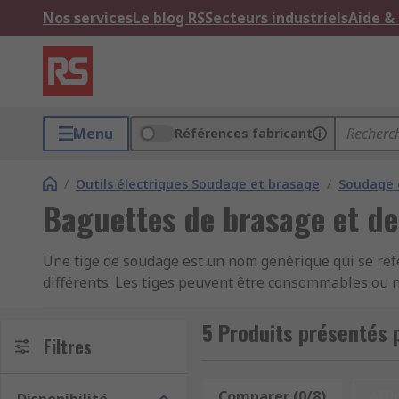
Nos services
Le blog RS
Secteurs industriels
Aide &
Menu
Références fabricant
/
Outils électriques Soudage et brasage
/
Soudage 
Baguettes de brasage et d
Une tige de soudage est un nom générique qui se réf
différents. Les tiges peuvent être consommables ou
d'assemblage qui maintient les deux métaux ensembl
les métaux de base pour propager leur fusion dans 
5 Produits présentés 
Filtres
Que sont les tiges de brasage ?
Comparer (0/8)
Affi