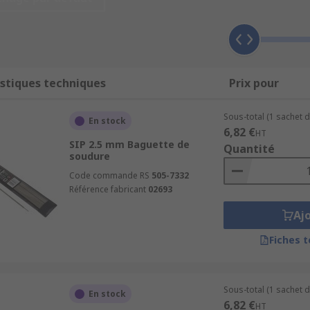
cessus qui assemble deux pièces de métal de base, la brasu
 crée un assemblage extrêmement résistant, généralement pl
stiques techniques
Prix pour
Sous-total (1 sachet d
En stock
6,82 €
HT
SIP 2.5 mm Baguette de
Quantité
soudure
Code commande RS
505-7332
Référence fabricant
02693
Aj
Fiches 
Sous-total (1 sachet d
En stock
6,82 €
HT