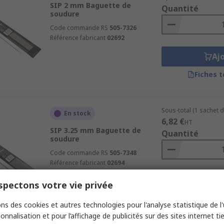
SIP 2 mm Baguette de
Quantité
soudure
Code commande RS
505-7326
Référence fabricant
02692
Aj
Fiches 
Sous-total (1 sachet d
En stock
6,82 €
HT
SIP 3.25 mm Baguette de
Quantité
soudure
Code commande RS
505-7348
Référence fabricant
02694
Aj
pectons votre vie privée
Fiches 
ns des cookies et autres technologies pour l'analyse statistique de l'u
onnalisation et pour l’affichage de publicités sur des sites internet tie