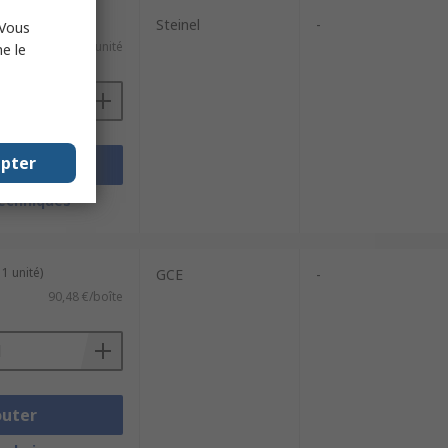
Steinel
-
 Vous
15,19 €/unité
e le
epter
outer
techniques
1 unité)
GCE
-
90,48 €/boîte
outer