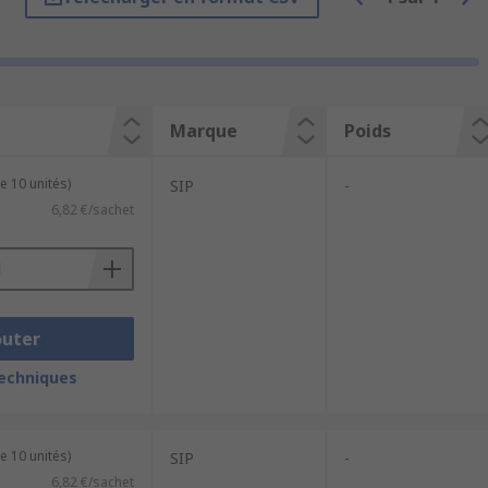
re s'écoule dans l'assemblage et
us résistant que les pièces métalliques
Marque
Poids
e 10 unités)
SIP
-
6,82 €/sachet
outer
techniques
e 10 unités)
SIP
-
6,82 €/sachet