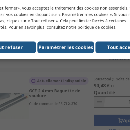
Sous-total (1 unité)
et fermer», vous acceptez le traitement des cookies non essentiels.
En stock
15,19 €
HT
sir vos cookies en cliquant sur « Paramétrer mes cookies ». Si vous n
Steinel Baguette de soudure
Quantité
s, cliquez sur « Tout refuser ». Cela peut limiter l’accès à certaines
Polycarbonate ABS
ités. Pour en savoir plus, consultez notre
politique de cookies.
Code commande RS
684-620
Référence fabricant
0742101
ut refuser
Paramétrer les cookies
Tout acc
Aj
Fiches 
Sous-total (1 boîte de 
Actuellement indisponible
90,48 €
HT
GCE 2.4 mm Baguette de
Quantité
soudure
Code commande RS
712-270
Aj