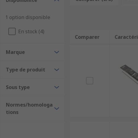
Disponibilité
Les tiges de brasage sont utilisées dans le même pro
refroidit pour former une liaison solide, le brasage
1 option disponible
de base.
En stock (4)
Comparer
Caractéri
Marque
Type de produit
Sous type
Normes/homologa
tions