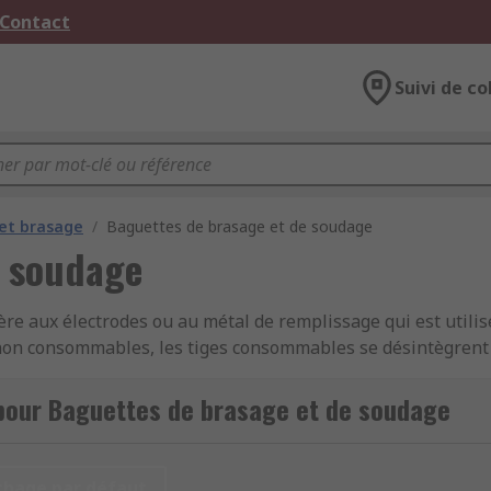
 Contact
Suivi de co
et brasage
/
Baguettes de brasage et de soudage
e soudage
ère aux électrodes ou au métal de remplissage qui est util
 non consommables, les tiges consommables se désintègrent
e. Les tiges non consommables fournissent simplement suff
un environnement atmosphérique riche en oxygène.
pour Baguettes de brasage et de soudage
chage par défaut