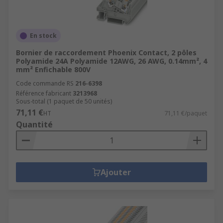
En stock
Bornier de raccordement Phoenix Contact, 2 pôles
Polyamide 24A Polyamide 12AWG, 26 AWG, 0.14mm², 4
mm² Enfichable 800V
Code commande RS
216-6398
Référence fabricant
3213968
Sous-total (1 paquet de 50 unités)
71,11 €
HT
71,11 €/paquet
Quantité
Ajouter