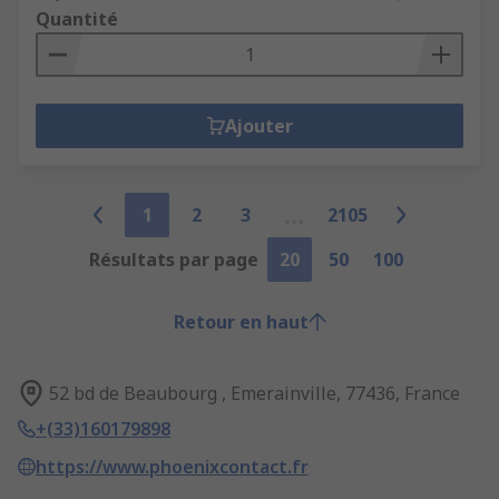
Quantité
Ajouter
1
2
3
2105
Résultats par page
20
50
100
Retour en haut
52 bd de Beaubourg , Emerainville, 77436, France
+(33)160179898
https://www.phoenixcontact.fr