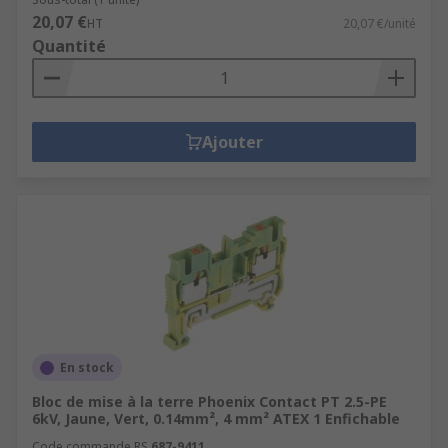
20,07 €
HT
20,07 €/unité
Quantité
Ajouter
En stock
Bloc de mise à la terre Phoenix Contact PT 2.5-PE
6kV, Jaune, Vert, 0.14mm², 4 mm² ATEX 1 Enfichable
Code commande RS
687-9411