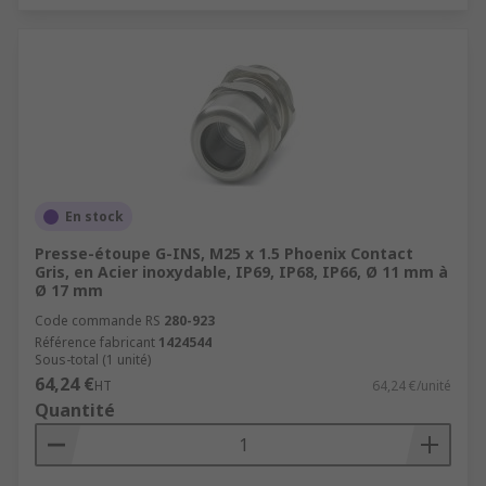
En stock
Presse-étoupe G-INS, M25 x 1.5 Phoenix Contact
Gris, en Acier inoxydable, IP69, IP68, IP66, Ø 11 mm à
Ø 17 mm
Code commande RS
280-923
Référence fabricant
1424544
Sous-total (1 unité)
64,24 €
HT
64,24 €/unité
Quantité