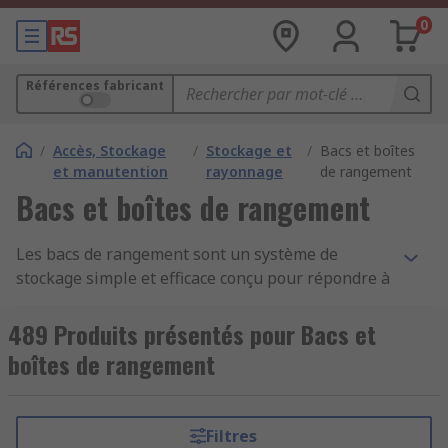
0
Références fabricant
/
Accès, Stockage
/
Stockage et
/
Bacs et boîtes
et manutention
rayonnage
de rangement
Bacs et boîtes de rangement
Les bacs de rangement sont un système de
stockage simple et efficace conçu pour répondre à
une large gamme d'utilisations. Ils offrent des
solutions compactes dans chaque environnement
489 Produits présentés pour Bacs et
et une grande flexibilité, ainsi il est donc possible
boîtes de rangement
de porter ou de faire rouler les caisses de
rangement.
Filtres
Pourquoi utiliser des bacs de rangement ?