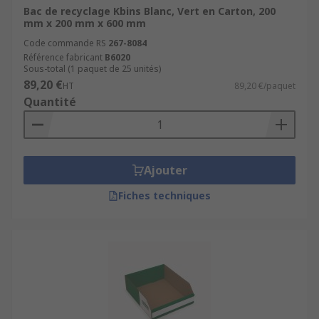
Entrepôt
Bac de recyclage Kbins Blanc, Vert en Carton, 200
mm x 200 mm x 600 mm
Laboratoires
Code commande RS
267-8084
Hôpital
Référence fabricant
B6020
Garage
Sous-total (1 paquet de 25 unités)
89,20 €
HT
89,20 €/paquet
Quantité
Ajouter
Fiches techniques